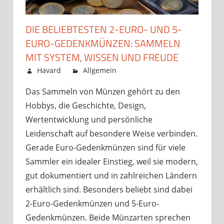
DIE BELIEBTESTEN 2-EURO- UND 5-
EURO-GEDENKMÜNZEN: SAMMELN
MIT SYSTEM, WISSEN UND FREUDE
Juli 6, 2026
Havard
Allgemein
Kommentare
für
deaktiviert
Das Sammeln von Münzen gehört zu den
Die
Hobbys, die Geschichte, Design,
beliebtesten
2-
Wertentwicklung und persönliche
Euro-
Leidenschaft auf besondere Weise verbinden.
und
Gerade Euro-Gedenkmünzen sind für viele
5-
Sammler ein idealer Einstieg, weil sie modern,
Euro-
gut dokumentiert und in zahlreichen Ländern
Gedenkmünzen:
erhältlich sind. Besonders beliebt sind dabei
Sammeln
mit
2-Euro-Gedenkmünzen und 5-Euro-
System,
Gedenkmünzen. Beide Münzarten sprechen