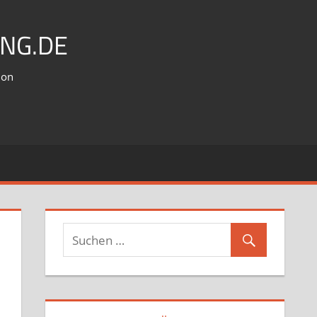
NG.DE
ion