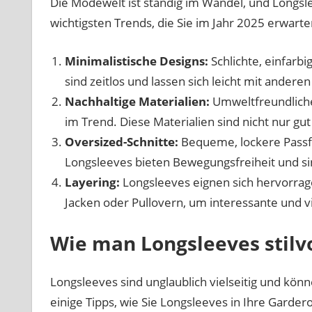
Die Modewelt ist ständig im Wandel, und Longsl
wichtigsten Trends, die Sie im Jahr 2025 erwart
Minimalistische Designs:
Schlichte, einfarb
sind zeitlos und lassen sich leicht mit ander
Nachhaltige Materialien:
Umweltfreundliche 
im Trend. Diese Materialien sind nicht nur g
Oversized-Schnitte:
Bequeme, lockere Passfo
Longsleeves bieten Bewegungsfreiheit und sin
Layering:
Longsleeves eignen sich hervorrage
Jacken oder Pullovern, um interessante und vie
Wie man Longsleeves stilv
Longsleeves sind unglaublich vielseitig und kön
einige Tipps, wie Sie Longsleeves in Ihre Garde