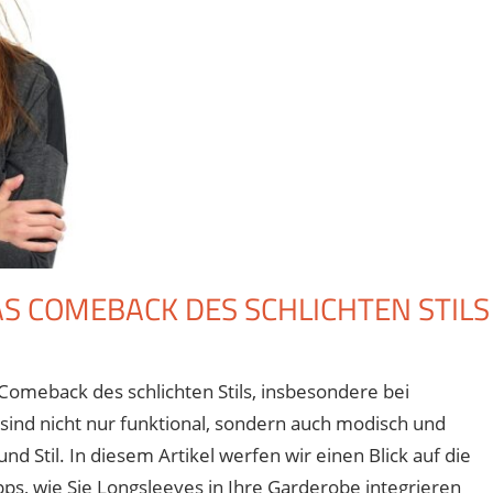
S COMEBACK DES SCHLICHTEN STILS
r
ngsleeve-
omeback des schlichten Stils, insbesondere bei
ends
 sind nicht nur funktional, sondern auch modisch und
25:
s
d Stil. In diesem Artikel werfen wir einen Blick auf die
meback
ps, wie Sie Longsleeves in Ihre Garderobe integrieren