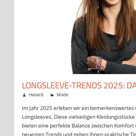
LONGSLEEVE-TRENDS 2025: DA
fü
November 27, 2025
Havard
Mode
Kommentare deaktiviert
Lo
Im Jahr 2025 erleben wir ein bemerkenswertes C
Tr
Longsleeves. Diese vielseitigen Kleidungsstücke
20
Da
bieten eine perfekte Balance zwischen Komfort un
Co
neuesten Trends und geben Ihnen praktische Tip