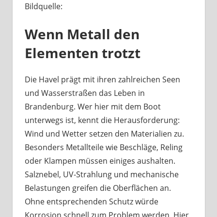
Bildquelle:
Was
haben
Wenn Metall den
Bootsbeschläge
an
Elementen trotzt
der
Havel
mit
Die Havel prägt mit ihren zahlreichen Seen
Berliner
und Wasserstraßen das Leben in
Handwerk
Brandenburg. Wer hier mit dem Boot
zu
unterwegs ist, kennt die Herausforderung:
tun?
Wind und Wetter setzen den Materialien zu.
Besonders Metallteile wie Beschläge, Reling
oder Klampen müssen einiges aushalten.
Salznebel, UV-Strahlung und mechanische
Belastungen greifen die Oberflächen an.
Ohne entsprechenden Schutz würde
Korrosion schnell zum Problem werden. Hier