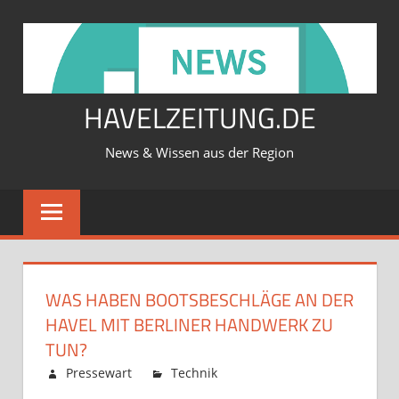
Zum
Inhalt
springen
HAVELZEITUNG.DE
News & Wissen aus der Region
WAS HABEN BOOTSBESCHLÄGE AN DER
HAVEL MIT BERLINER HANDWERK ZU
TUN?
Februar 12, 2026
Pressewart
Technik
Kommentare
für
deaktiviert