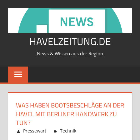
Zum
Inhalt
springen
HAVELZEITUNG.DE
News & Wissen aus der Region
WAS HABEN BOOTSBESCHLÄGE AN DER
HAVEL MIT BERLINER HANDWERK ZU
TUN?
Februar 12, 2026
Pressewart
Technik
Kommentare
für
deaktiviert