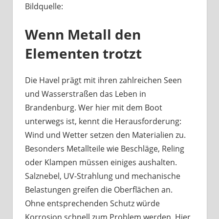
Bildquelle:
Was
haben
Wenn Metall den
Bootsbeschläge
an
Elementen trotzt
der
Havel
mit
Die Havel prägt mit ihren zahlreichen Seen
Berliner
und Wasserstraßen das Leben in
Handwerk
Brandenburg. Wer hier mit dem Boot
zu
unterwegs ist, kennt die Herausforderung:
tun?
Wind und Wetter setzen den Materialien zu.
Besonders Metallteile wie Beschläge, Reling
oder Klampen müssen einiges aushalten.
Salznebel, UV-Strahlung und mechanische
Belastungen greifen die Oberflächen an.
Ohne entsprechenden Schutz würde
Korrosion schnell zum Problem werden. Hier