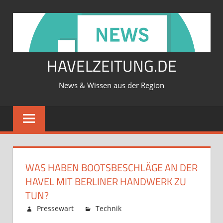
Zum
Inhalt
springen
HAVELZEITUNG.DE
News & Wissen aus der Region
WAS HABEN BOOTSBESCHLÄGE AN DER
HAVEL MIT BERLINER HANDWERK ZU
TUN?
Februar 12, 2026
Pressewart
Technik
Kommentare
für
deaktiviert