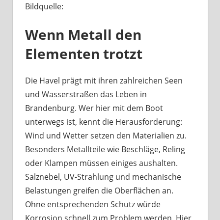
Bildquelle:
Was
haben
Wenn Metall den
Bootsbeschläge
an
Elementen trotzt
der
Havel
mit
Die Havel prägt mit ihren zahlreichen Seen
Berliner
und Wasserstraßen das Leben in
Handwerk
Brandenburg. Wer hier mit dem Boot
zu
unterwegs ist, kennt die Herausforderung:
tun?
Wind und Wetter setzen den Materialien zu.
Besonders Metallteile wie Beschläge, Reling
oder Klampen müssen einiges aushalten.
Salznebel, UV-Strahlung und mechanische
Belastungen greifen die Oberflächen an.
Ohne entsprechenden Schutz würde
Korrosion schnell zum Problem werden. Hier