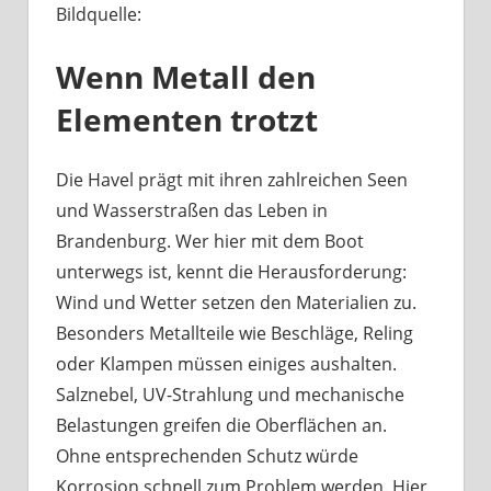
Bildquelle:
Was
haben
Wenn Metall den
Bootsbeschläge
an
Elementen trotzt
der
Havel
mit
Die Havel prägt mit ihren zahlreichen Seen
Berliner
und Wasserstraßen das Leben in
Handwerk
Brandenburg. Wer hier mit dem Boot
zu
unterwegs ist, kennt die Herausforderung:
tun?
Wind und Wetter setzen den Materialien zu.
Besonders Metallteile wie Beschläge, Reling
oder Klampen müssen einiges aushalten.
Salznebel, UV-Strahlung und mechanische
Belastungen greifen die Oberflächen an.
Ohne entsprechenden Schutz würde
Korrosion schnell zum Problem werden. Hier