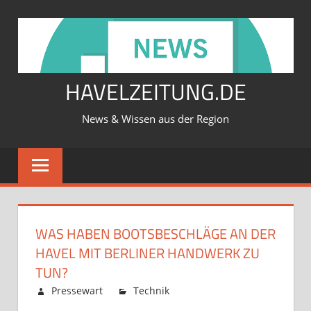
Zum
Inhalt
springen
HAVELZEITUNG.DE
News & Wissen aus der Region
WAS HABEN BOOTSBESCHLÄGE AN DER
HAVEL MIT BERLINER HANDWERK ZU
TUN?
Februar 12, 2026
Pressewart
Technik
Kommentare
für
deaktiviert