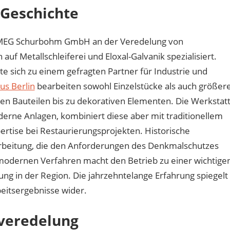
 Geschichte
ie MEG Schurbohm GmbH an der Veredelung von
auf Metallschleiferei und Eloxal-Galvanik spezialisiert.
te sich zu einem gefragten Partner für Industrie und
us Berlin
bearbeiten sowohl Einzelstücke als auch größer
en Bauteilen bis zu dekorativen Elementen. Die Werkstat
derne Anlagen, kombiniert diese aber mit traditionellem
ertise bei Restaurierungsprojekten. Historische
farbeitung, die den Anforderungen des Denkmalschutzes
 modernen Verfahren macht den Betrieb zu einer wichtige
ng in der Region. Die jahrzehntelange Erfahrung spiegelt
beitsergebnisse wider.
nveredelung