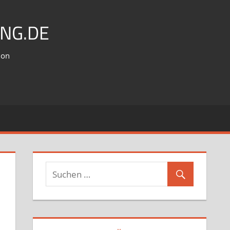
NG.DE
ion