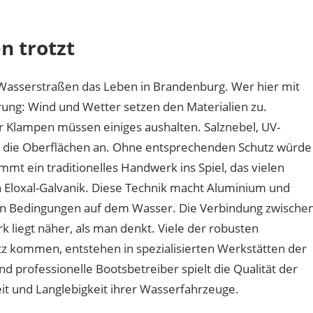
haben
Bootsbeschläge
n trotzt
an
der
Havel
 Wasserstraßen das Leben in Brandenburg. Wer hier mit
mit
ung: Wind und Wetter setzen den Materialien zu.
Berliner
r Klampen müssen einiges aushalten. Salznebel, UV-
Handwerk
zu
n die Oberflächen an. Ohne entsprechenden Schutz würde
tun?
t ein traditionelles Handwerk ins Spiel, das vielen
 Eloxal-Galvanik. Diese Technik macht Aluminium und
en Bedingungen auf dem Wasser. Die Verbindung zwische
 liegt näher, als man denkt. Viele der robusten
tz kommen, entstehen in spezialisierten Werkstätten der
d professionelle Bootsbetreiber spielt die Qualität der
it und Langlebigkeit ihrer Wasserfahrzeuge.