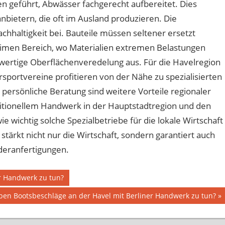
n geführt, Abwässer fachgerecht aufbereitet. Dies
anbietern, die oft im Ausland produzieren. Die
achhaltigkeit bei. Bauteile müssen seltener ersetzt
imen Bereich, wo Materialien extremen Belastungen
ochwertige Oberflächenveredelung aus. Für die Havelregion
sportvereine profitieren von der Nähe zu spezialisierten
ersönliche Beratung sind weitere Vorteile regionaler
itionellem Handwerk in der Hauptstadtregion und den
e wichtig solche Spezialbetriebe für die lokale Wirtschaft
stärkt nicht nur die Wirtschaft, sondern garantiert auch
deranfertigungen.
r Handwerk zu tun?
er
en Bootsbeschläge an der Havel mit Berliner Handwerk zu tun?