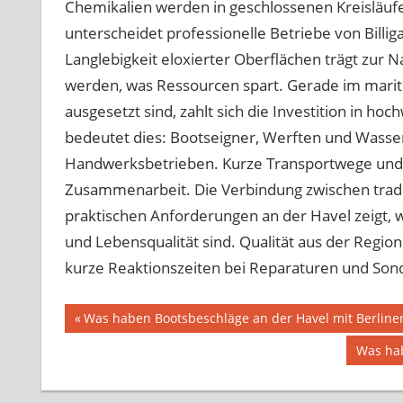
Chemikalien werden in geschlossenen Kreisläufe
unterscheidet professionelle Betriebe von Billig
Langlebigkeit eloxierter Oberflächen trägt zur N
werden, was Ressourcen spart. Gerade im marit
ausgesetzt sind, zahlt sich die Investition in h
bedeutet dies: Bootseigner, Werften und Wasser
Handwerksbetrieben. Kurze Transportwege und p
Zusammenarbeit. Die Verbindung zwischen trad
praktischen Anforderungen an der Havel zeigt, wi
und Lebensqualität sind. Qualität aus der Region 
kurze Reaktionszeiten bei Reparaturen und Son
Beitragsnavigation
Vorheriger
Was haben Bootsbeschläge an der Havel mit Berline
Beitrag:
Nächst
Was hab
Beitrag: