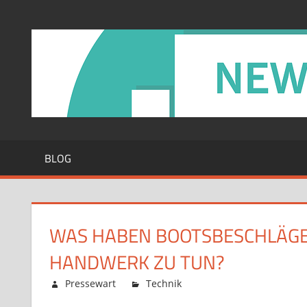
Zum
Inhalt
springen
BLOG
WAS HABEN BOOTSBESCHLÄGE 
HANDWERK ZU TUN?
Februar 12, 2026
Pressewart
Technik
Kommentare deaktiv