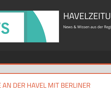
HAVELZEITU
News & Wissen aus der Reg
AN DER HAVEL MIT BERLINER
für
iert
Was