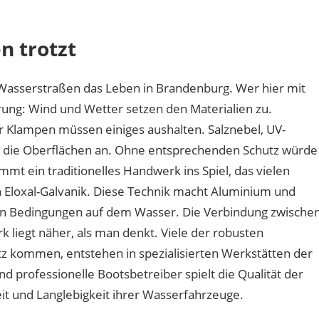
haben
Bootsbeschläge
n trotzt
an
der
Havel
 Wasserstraßen das Leben in Brandenburg. Wer hier mit
mit
ung: Wind und Wetter setzen den Materialien zu.
Berliner
r Klampen müssen einiges aushalten. Salznebel, UV-
Handwerk
zu
n die Oberflächen an. Ohne entsprechenden Schutz würde
tun?
t ein traditionelles Handwerk ins Spiel, das vielen
 Eloxal-Galvanik. Diese Technik macht Aluminium und
en Bedingungen auf dem Wasser. Die Verbindung zwische
 liegt näher, als man denkt. Viele der robusten
tz kommen, entstehen in spezialisierten Werkstätten der
d professionelle Bootsbetreiber spielt die Qualität der
it und Langlebigkeit ihrer Wasserfahrzeuge.