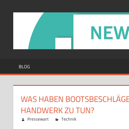
Zum
Inhalt
springen
BLOG
WAS HABEN BOOTSBESCHLÄGE 
HANDWERK ZU TUN?
Februar 12, 2026
Pressewart
Technik
Kommentare deaktiv