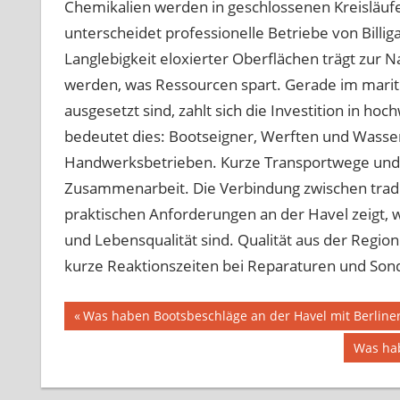
Chemikalien werden in geschlossenen Kreisläufe
unterscheidet professionelle Betriebe von Billig
Langlebigkeit eloxierter Oberflächen trägt zur N
werden, was Ressourcen spart. Gerade im marit
ausgesetzt sind, zahlt sich die Investition in h
bedeutet dies: Bootseigner, Werften und Wasser
Handwerksbetrieben. Kurze Transportwege und p
Zusammenarbeit. Die Verbindung zwischen trad
praktischen Anforderungen an der Havel zeigt, wi
und Lebensqualität sind. Qualität aus der Region 
kurze Reaktionszeiten bei Reparaturen und Son
Beitragsnavigation
Vorheriger
Was haben Bootsbeschläge an der Havel mit Berline
Beitrag:
Nächst
Was hab
Beitrag: