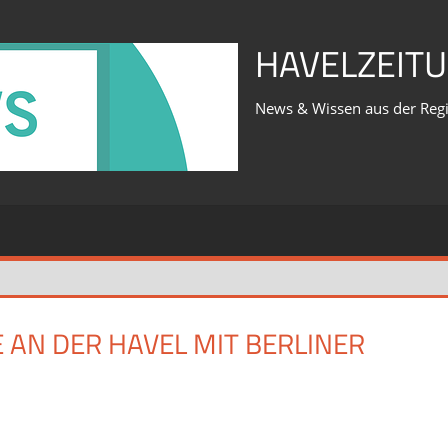
HAVELZEITU
News & Wissen aus der Reg
AN DER HAVEL MIT BERLINER
für
iert
Was