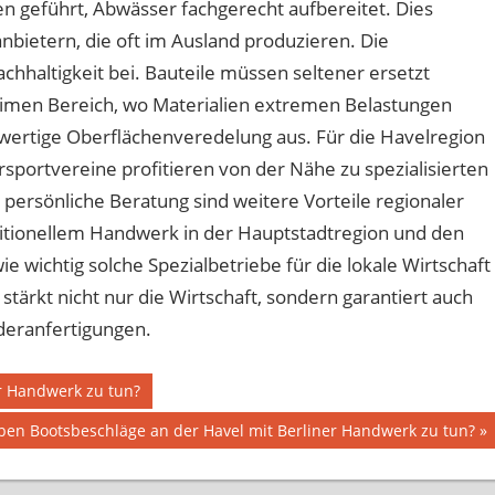
n geführt, Abwässer fachgerecht aufbereitet. Dies
anbietern, die oft im Ausland produzieren. Die
achhaltigkeit bei. Bauteile müssen seltener ersetzt
imen Bereich, wo Materialien extremen Belastungen
ochwertige Oberflächenveredelung aus. Für die Havelregion
sportvereine profitieren von der Nähe zu spezialisierten
ersönliche Beratung sind weitere Vorteile regionaler
itionellem Handwerk in der Hauptstadtregion und den
e wichtig solche Spezialbetriebe für die lokale Wirtschaft
stärkt nicht nur die Wirtschaft, sondern garantiert auch
deranfertigungen.
r Handwerk zu tun?
er
en Bootsbeschläge an der Havel mit Berliner Handwerk zu tun?