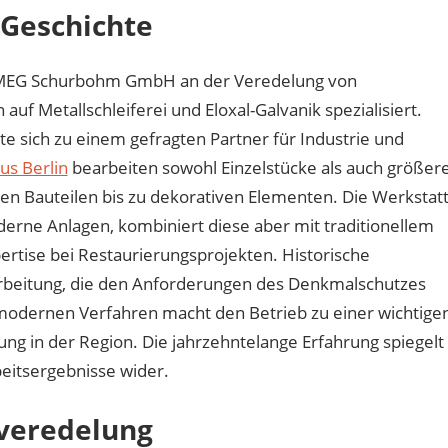
 Geschichte
ie MEG Schurbohm GmbH an der Veredelung von
auf Metallschleiferei und Eloxal-Galvanik spezialisiert.
te sich zu einem gefragten Partner für Industrie und
us Berlin
bearbeiten sowohl Einzelstücke als auch größer
en Bauteilen bis zu dekorativen Elementen. Die Werkstat
derne Anlagen, kombiniert diese aber mit traditionellem
ertise bei Restaurierungsprojekten. Historische
farbeitung, die den Anforderungen des Denkmalschutzes
 modernen Verfahren macht den Betrieb zu einer wichtige
ng in der Region. Die jahrzehntelange Erfahrung spiegelt
beitsergebnisse wider.
nveredelung