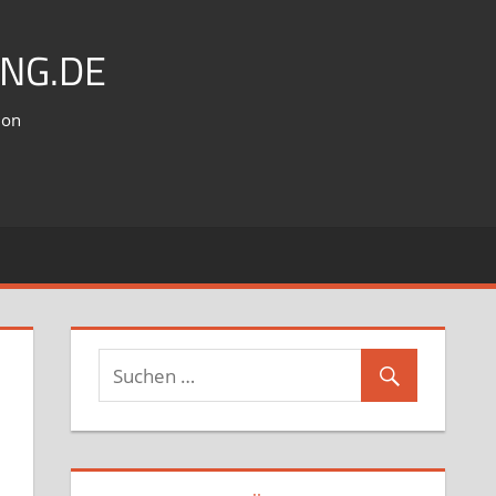
NG.DE
ion