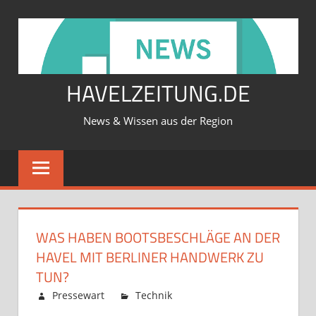
Zum
Inhalt
springen
HAVELZEITUNG.DE
News & Wissen aus der Region
WAS HABEN BOOTSBESCHLÄGE AN DER
HAVEL MIT BERLINER HANDWERK ZU
TUN?
Februar 12, 2026
Pressewart
Technik
Kommentare
für
deaktiviert