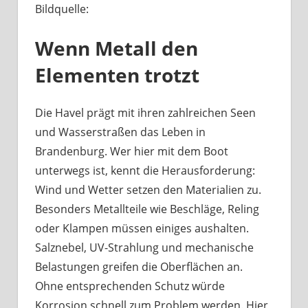
Bildquelle:
Was
haben
Wenn Metall den
Bootsbeschläge
an
Elementen trotzt
der
Havel
mit
Die Havel prägt mit ihren zahlreichen Seen
Berliner
und Wasserstraßen das Leben in
Handwerk
Brandenburg. Wer hier mit dem Boot
zu
unterwegs ist, kennt die Herausforderung:
tun?
Wind und Wetter setzen den Materialien zu.
Besonders Metallteile wie Beschläge, Reling
oder Klampen müssen einiges aushalten.
Salznebel, UV-Strahlung und mechanische
Belastungen greifen die Oberflächen an.
Ohne entsprechenden Schutz würde
Korrosion schnell zum Problem werden. Hier