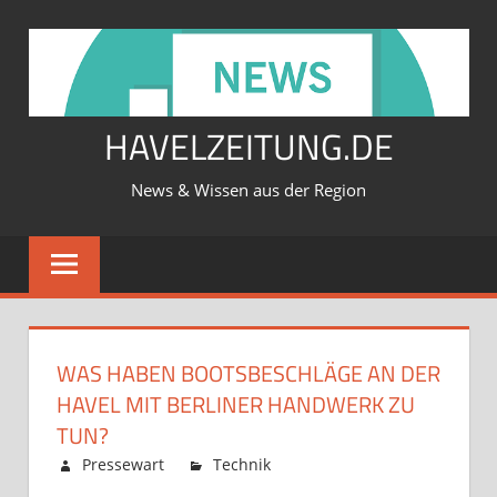
Zum
Inhalt
springen
HAVELZEITUNG.DE
News & Wissen aus der Region
WAS HABEN BOOTSBESCHLÄGE AN DER
HAVEL MIT BERLINER HANDWERK ZU
TUN?
Februar 12, 2026
Pressewart
Technik
Kommentare
für
deaktiviert