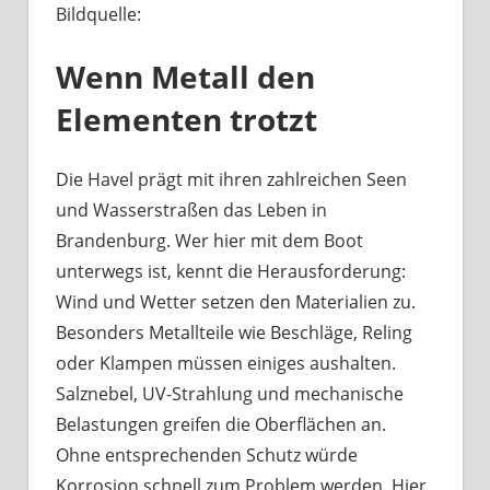
Bildquelle:
Was
haben
Wenn Metall den
Bootsbeschläge
an
Elementen trotzt
der
Havel
mit
Die Havel prägt mit ihren zahlreichen Seen
Berliner
und Wasserstraßen das Leben in
Handwerk
Brandenburg. Wer hier mit dem Boot
zu
unterwegs ist, kennt die Herausforderung:
tun?
Wind und Wetter setzen den Materialien zu.
Besonders Metallteile wie Beschläge, Reling
oder Klampen müssen einiges aushalten.
Salznebel, UV-Strahlung und mechanische
Belastungen greifen die Oberflächen an.
Ohne entsprechenden Schutz würde
Korrosion schnell zum Problem werden. Hier