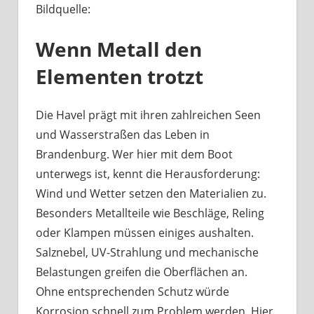
Bildquelle:
Was
haben
Wenn Metall den
Bootsbeschläge
an
Elementen trotzt
der
Havel
mit
Die Havel prägt mit ihren zahlreichen Seen
Berliner
und Wasserstraßen das Leben in
Handwerk
Brandenburg. Wer hier mit dem Boot
zu
unterwegs ist, kennt die Herausforderung:
tun?
Wind und Wetter setzen den Materialien zu.
Besonders Metallteile wie Beschläge, Reling
oder Klampen müssen einiges aushalten.
Salznebel, UV-Strahlung und mechanische
Belastungen greifen die Oberflächen an.
Ohne entsprechenden Schutz würde
Korrosion schnell zum Problem werden. Hier