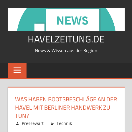
Zum
Inhalt
springen
HAVELZEITUNG.DE
News & Wissen aus der Region
WAS HABEN BOOTSBESCHLÄGE AN DER
HAVEL MIT BERLINER HANDWERK ZU
TUN?
Februar 12, 2026
Pressewart
Technik
Kommentare
für
deaktiviert