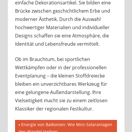
einfache Dekorationsartikel. Sie bilden eine
Brücke zwischen geschichtlichem Erbe und
moderner Ästhetik. Durch die Auswahl
hochwertiger Materialien und individueller
Designs schaffen sie eine Atmosphäre, die
Identität und Lebensfreude vermittelt.
Ob im Brauchtum, bei sportlichen
Wettkämpfen oder in der professionellen
Eventplanung – die kleinen Stoffdreiecke
bleiben ein unverzichtbares Werkzeug für
eine gelungene Außendarstellung. Ihre
Vielseitigkeit macht sie zu einem zeitlosen
Klassiker der regionalen Festkultur.
Beitragsnavigation
Vorheriger
Energie von Balkonien: Wie Mini-Solaranlagen
Beitrag:
den Wandel treiben