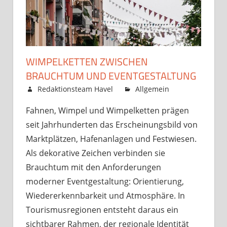
WIMPELKETTEN ZWISCHEN
BRAUCHTUM UND EVENTGESTALTUNG
Januar 15, 2026
Redaktionsteam Havel
Allgemein
Kommentare
Fahnen, Wimpel und Wimpelketten prägen
für
deaktiviert
seit Jahrhunderten das Erscheinungsbild von
Wi
zw
Marktplätzen, Hafenanlagen und Festwiesen.
Br
Als dekorative Zeichen verbinden sie
un
Brauchtum mit den Anforderungen
Eve
moderner Eventgestaltung: Orientierung,
Wiedererkennbarkeit und Atmosphäre. In
Tourismusregionen entsteht daraus ein
sichtbarer Rahmen, der regionale Identität