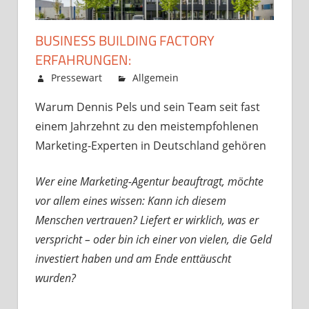
BUSINESS BUILDING FACTORY
ERFAHRUNGEN:
Juni 18, 2026
Pressewart
Allgemein
Kommentare
für
deaktiviert
Warum Dennis Pels und sein Team seit fast
Business
einem Jahrzehnt zu den meistempfohlenen
Building
Factory
Marketing-Experten in Deutschland gehören
Erfahrungen:
Wer eine Marketing-Agentur beauftragt, m
ö
chte
vor allem eines wissen: Kann ich diesem
Menschen vertrauen? Liefert er wirklich, was er
verspricht – oder bin ich einer von vielen, die Geld
investiert haben und am Ende enttäuscht
wurden?