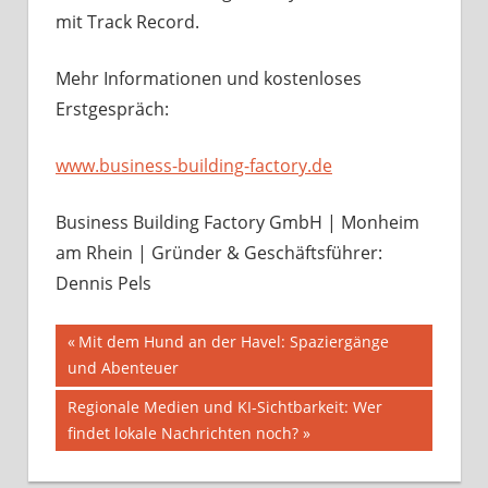
mit Track Record.
Mehr Informationen und kostenloses
Erstgespräch:
www.business-building-factory.de
Business Building Factory GmbH | Monheim
am Rhein | Gründer & Geschäftsführer:
Dennis Pels
Beitragsnavigation
Vorheriger
Mit dem Hund an der Havel: Spaziergänge
Beitrag:
und Abenteuer
Nächster
Regionale Medien und KI-Sichtbarkeit: Wer
Beitrag:
findet lokale Nachrichten noch?