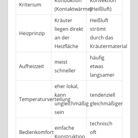
Konduktion
Konvektion
Kriterium
(Kontaktwärme)
(Heißluft)
Kräuter
Heißluft
liegen direkt
strömt
Heizprinzip
an der
durch das
Heizfläche
Kräutermaterial
häufig
meist
Aufheizzeit
etwas
schneller
langsamer
eher lokal,
kann
tendenziell
Temperaturverteilung
ungleichmäßig
gleichmäßiger
sein
technisch
einfache
Bedienkomfort
oft
Konstruktion