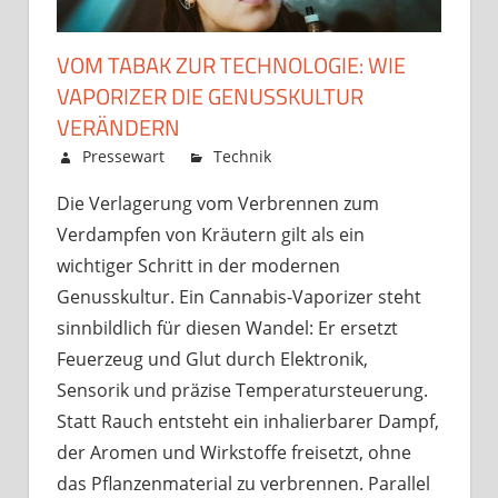
VOM TABAK ZUR TECHNOLOGIE: WIE
VAPORIZER DIE GENUSSKULTUR
VERÄNDERN
Dezember 17, 2025
Pressewart
Technik
Kommentare
für
deaktiviert
Die Verlagerung vom Verbrennen zum
Vom
Verdampfen von Kräutern gilt als ein
Tabak
zur
wichtiger Schritt in der modernen
Technologie:
Genusskultur. Ein Cannabis-Vaporizer steht
Wie
sinnbildlich für diesen Wandel: Er ersetzt
Vaporizer
Feuerzeug und Glut durch Elektronik,
die
Sensorik und präzise Temperatursteuerung.
Genusskultur
Statt Rauch entsteht ein inhalierbarer Dampf,
verändern
der Aromen und Wirkstoffe freisetzt, ohne
das Pflanzenmaterial zu verbrennen. Parallel