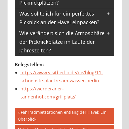
Picknickplätzen?
Was sollte ich für ein perfektes
Picknick an der Havel einpacken?
Wie verändert sich die Atmosphäre
der Picknickplätze im Laufe der
Jahreszeiten?
Belegstellen:
https://www.visitberlin.de/de/blog/11-
schoenste-plaetze-am-wasser-berlin
https://werderaner-
tannenhof.com/grillplatz/
Beitragsnavigation
Vorheriger
Fahrradmietstationen entlang der Havel: Ein
Beitrag:
Überblick