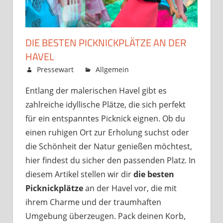
DIE BESTEN PICKNICKPLÄTZE AN DER
HAVEL
Februar 19, 2025
Pressewart
Allgemein
Kommentare
für
deaktiviert
Entlang der malerischen Havel gibt es
Die
zahlreiche idyllische Plätze, die sich perfekt
besten
Picknickplätze
für ein entspanntes Picknick eignen. Ob du
an
einen ruhigen Ort zur Erholung suchst oder
der
die Schönheit der Natur genießen möchtest,
Havel
hier findest du sicher den passenden Platz. In
diesem Artikel stellen wir dir
die besten
Picknickplätze
an der Havel vor, die mit
ihrem Charme und der traumhaften
Umgebung überzeugen. Pack deinen Korb,