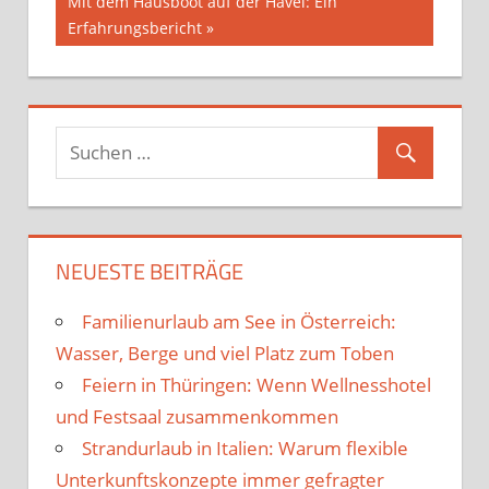
Nächster
Mit dem Hausboot auf der Havel: Ein
Beitrag:
Erfahrungsbericht
NEUESTE BEITRÄGE
Familienurlaub am See in Österreich:
Wasser, Berge und viel Platz zum Toben
Feiern in Thüringen: Wenn Wellnesshotel
und Festsaal zusammenkommen
Strandurlaub in Italien: Warum flexible
Unterkunftskonzepte immer gefragter