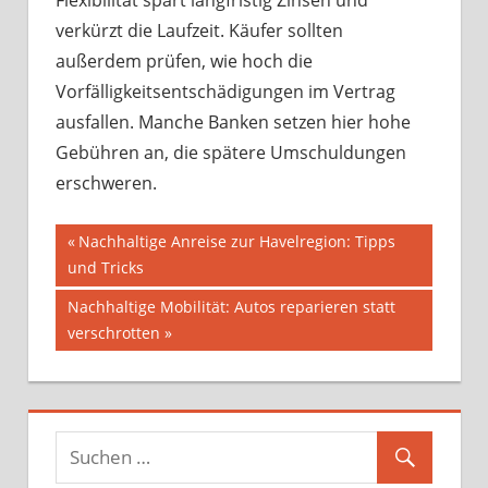
Flexibilität spart langfristig Zinsen und
verkürzt die Laufzeit. Käufer sollten
außerdem prüfen, wie hoch die
Vorfälligkeitsentschädigungen im Vertrag
ausfallen. Manche Banken setzen hier hohe
Gebühren an, die spätere Umschuldungen
erschweren.
Beitragsnavigation
Vorheriger
Nachhaltige Anreise zur Havelregion: Tipps
Beitrag:
und Tricks
Nächster
Nachhaltige Mobilität: Autos reparieren statt
Beitrag:
verschrotten