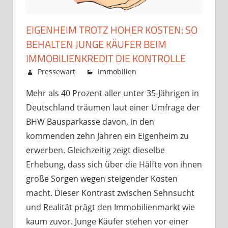
EIGENHEIM TROTZ HOHER KOSTEN: SO
BEHALTEN JUNGE KÄUFER BEIM
IMMOBILIENKREDIT DIE KONTROLLE
Dezember 5, 2025
Pressewart
Immobilien
Kommentare
für
deaktiviert
Mehr als 40 Prozent aller unter 35-Jährigen in
Eigenheim
Deutschland träumen laut einer Umfrage der
trotz
hoher
BHW Bausparkasse davon, in den
Kosten:
kommenden zehn Jahren ein Eigenheim zu
So
erwerben. Gleichzeitig zeigt dieselbe
behalten
Erhebung, dass sich über die Hälfte von ihnen
junge
große Sorgen wegen steigender Kosten
Käufer
macht. Dieser Kontrast zwischen Sehnsucht
beim
Immobilienkr
und Realität prägt den Immobilienmarkt wie
die
kaum zuvor. Junge Käufer stehen vor einer