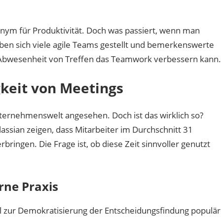
ohne
Meetings:
Wie
nym für Produktivität. Doch was passiert, wenn man
agile
aben sich viele agile Teams gestellt und bemerkenswerte
Teams
 die Abwesenheit von Treffen das Teamwork verbessern kann.
ihre
Effizienz
keit von Meetings
steigern
können
nternehmenswelt angesehen. Doch ist das wirklich so?
sian zeigen, dass Mitarbeiter im Durchschnitt 31
ringen. Die Frage ist, ob diese Zeit sinnvoller genutzt
rne Praxis
l zur Demokratisierung der Entscheidungsfindung populär