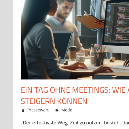
EIN TAG OHNE MEETINGS: WIE 
STEIGERN KÖNNEN
Dezember 9, 2025
Pressewart
Mode
Kommentare deaktivie
„Der effektivste Weg, Zeit zu nutzen, besteht da