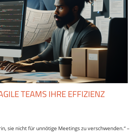
AGILE TEAMS IHRE EFFIZIENZ
für
rt
Ein
rin, sie nicht für unnötige Meetings zu verschwenden.“ –
Tag