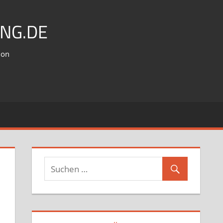
NG.DE
ion