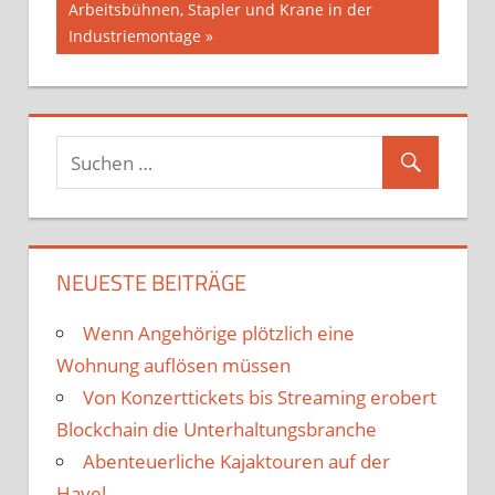
Nächster
Arbeitsbühnen, Stapler und Krane in der
Beitrag:
Industriemontage
NEUESTE BEITRÄGE
Wenn Angehörige plötzlich eine
Wohnung auflösen müssen
Von Konzerttickets bis Streaming erobert
Blockchain die Unterhaltungsbranche
Abenteuerliche Kajaktouren auf der
Havel