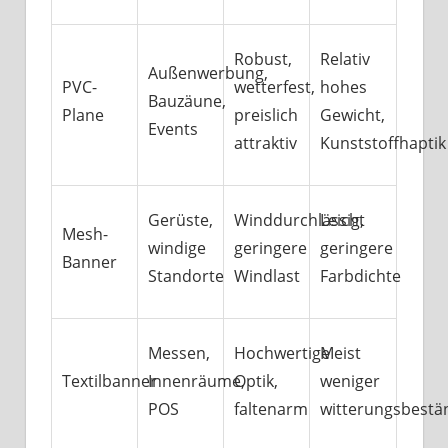
Robust,
Relativ
Außenwerbung,
PVC-
wetterfest,
hohes
Bauzäune,
Plane
preislich
Gewicht,
Events
attraktiv
Kunststoffhaptik
Gerüste,
Winddurchlässig,
Leicht
Mesh-
windige
geringere
geringere
Banner
Standorte
Windlast
Farbdichte
Messen,
Hochwertige
Meist
Textilbanner
Innenräume,
Optik,
weniger
POS
faltenarm
witterungsbestä