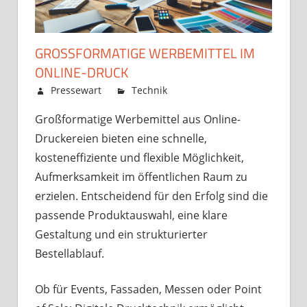
GROSSFORMATIGE WERBEMITTEL IM O
NLINE-DRUCK
Januar 29, 2026
Pressewart
Technik
Kommentare
für
deaktiviert
Großformatige Werbemittel aus Online-
Großformatige
Druckereien bieten eine schnelle,
Werbemittel
im
kosteneffiziente und flexible Möglichkeit,
Online-
Aufmerksamkeit im öffentlichen Raum zu
Druck
erzielen. Entscheidend für den Erfolg sind die
passende Produktauswahl, eine klare
Gestaltung und ein strukturierter
Bestellablauf.
Ob für Events, Fassaden, Messen oder Point