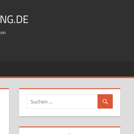
NG.DE
ion