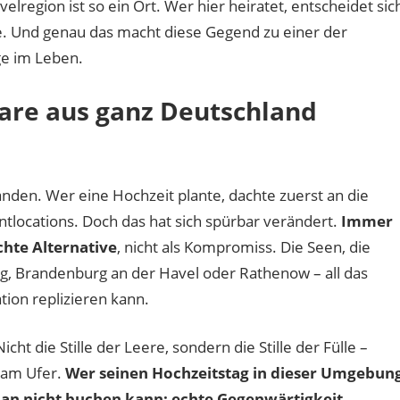
lregion ist so ein Ort. Wer hier heiratet, entscheidet sic
der
Havelregion:
e. Und genau das macht diese Gegend zu einer der
Die
ge im Leben.
schönsten
Locations
are aus ganz Deutschland
zwischen
Wasser
und
Natur
nden. Wer eine Hochzeit plante, dachte zuerst an die
ntlocations. Doch das hat sich spürbar verändert.
Immer
hte Alternative
, nicht als Kompromiss. Die Seen, die
rg, Brandenburg an der Havel oder Rathenow – all das
tion replizieren kann.
cht die Stille der Leere, sondern die Stille der Fülle –
l am Ufer.
Wer seinen Hochzeitstag in dieser Umgebun
an nicht buchen kann: echte Gegenwärtigkeit.