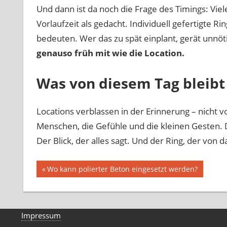
Und dann ist da noch die Frage des Timings: Vie
Vorlaufzeit als gedacht. Individuell gefertigte 
bedeuten. Wer das zu spät einplant, gerät unnöt
genauso früh mit wie die Location.
Was von diesem Tag bleibt
Locations verblassen in der Erinnerung – nicht vo
Menschen, die Gefühle und die kleinen Gesten.
Der Blick, der alles sagt. Und der Ring, der von d
Beitragsnavigation
Vorheriger
Wo kann polierter Beton eingesetzt werden?
Beitrag:
Impressum