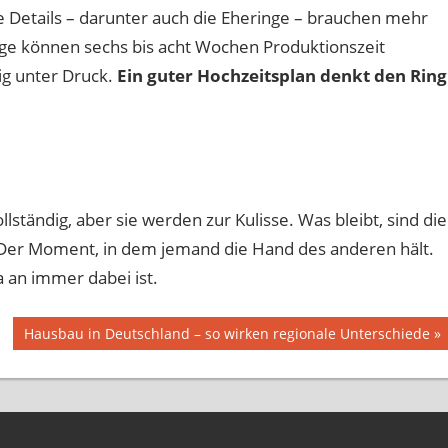
le Details – darunter auch die Eheringe – brauchen mehr
Ringe können sechs bis acht Wochen Produktionszeit
ig unter Druck.
Ein guter Hochzeitsplan denkt den Ring
llständig, aber sie werden zur Kulisse. Was bleibt, sind die
 Der Moment, in dem jemand die Hand des anderen hält.
a an immer dabei ist.
Nächster
Hausbau in Deutschland – so wirken regionale Unterschiede
Beitrag: