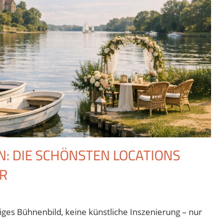
N: DIE SCHÖNSTEN LOCATIONS
R
für
iviert
Heiraten
diges Bühnenbild, keine künstliche Inszenierung – nur
in