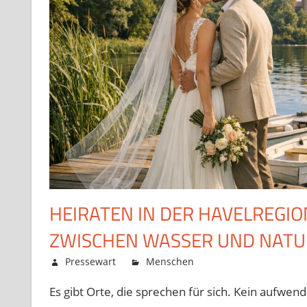
HEIRATEN IN DER HAVELREGIO
ZWISCHEN WASSER UND NATU
Mai 22, 2026
Pressewart
Menschen
Kommentare deakt
Es gibt Orte, die sprechen für sich. Kein aufwen