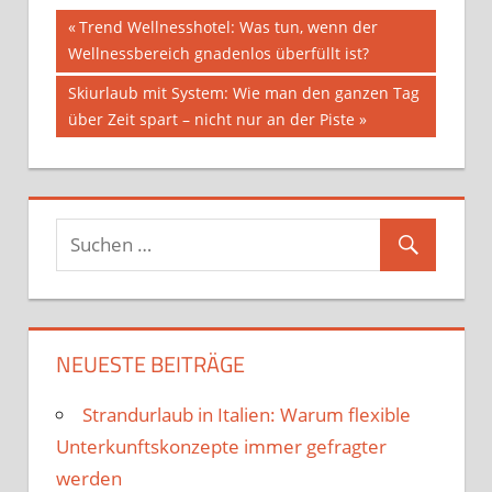
Beitragsnavigation
Vorheriger
Trend Wellnesshotel: Was tun, wenn der
Beitrag:
Wellnessbereich gnadenlos überfüllt ist?
Nächster
Skiurlaub mit System: Wie man den ganzen Tag
Beitrag:
über Zeit spart – nicht nur an der Piste
NEUESTE BEITRÄGE
Strandurlaub in Italien: Warum flexible
Unterkunftskonzepte immer gefragter
werden