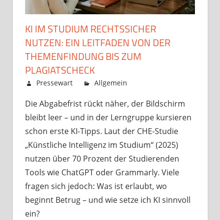
KI IM STUDIUM RECHTSSICHER
NUTZEN: EIN LEITFADEN VON DER
THEMENFINDUNG BIS ZUM
PLAGIATSCHECK
Dezember 1, 2025
Pressewart
Allgemein
Kommentare
für
deaktiviert
Die Abgabefrist rückt näher, der Bildschirm
KI
bleibt leer – und in der Lerngruppe kursieren
im
Studium
schon erste KI-Tipps. Laut der CHE-Studie
rechtssicher
„Künstliche Intelligenz im Studium“ (2025)
nutzen:
nutzen über 70 Prozent der Studierenden
Ein
Tools wie ChatGPT oder Grammarly. Viele
Leitfaden
fragen sich jedoch: Was ist erlaubt, wo
von
beginnt Betrug – und wie setze ich KI sinnvoll
der
Themenfindu
ein?