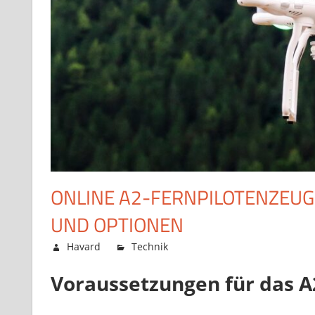
ONLINE A2-FERNPILOTENZEUG
UND OPTIONEN
Juni 26, 2025
Havard
Technik
Kommentare deaktiviert
Voraussetzungen für das A