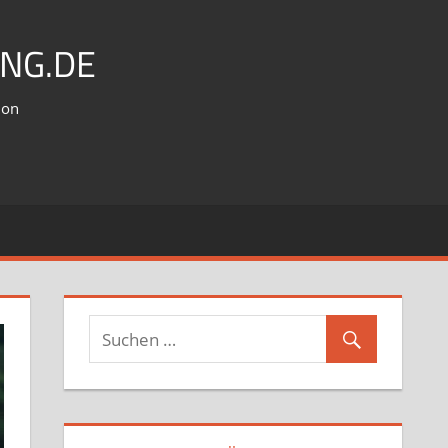
NG.DE
ion