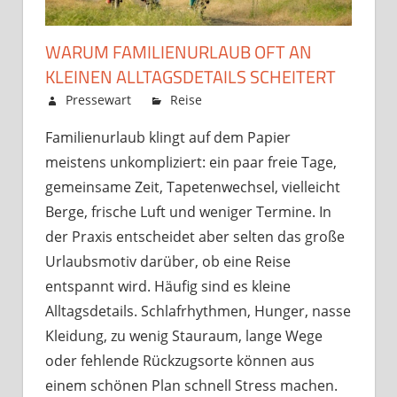
WARUM FAMILIENURLAUB OFT AN
KLEINEN ALLTAGSDETAILS SCHEITERT
Juni 1, 2026
Pressewart
Reise
Kommentare
für
deaktiviert
Familienurlaub klingt auf dem Papier
Warum
meistens unkompliziert: ein paar freie Tage,
Familienurlaub
oft
gemeinsame Zeit, Tapetenwechsel, vielleicht
an
Berge, frische Luft und weniger Termine. In
kleinen
der Praxis entscheidet aber selten das große
Alltagsdetails
Urlaubsmotiv darüber, ob eine Reise
scheitert
entspannt wird. Häufig sind es kleine
Alltagsdetails. Schlafrhythmen, Hunger, nasse
Kleidung, zu wenig Stauraum, lange Wege
oder fehlende Rückzugsorte können aus
einem schönen Plan schnell Stress machen.