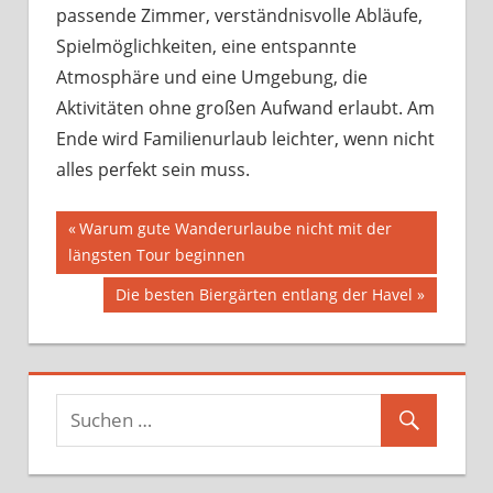
passende Zimmer, verständnisvolle Abläufe,
Spielmöglichkeiten, eine entspannte
Atmosphäre und eine Umgebung, die
Aktivitäten ohne großen Aufwand erlaubt. Am
Ende wird Familienurlaub leichter, wenn nicht
alles perfekt sein muss.
Beitragsnavigation
Vorheriger
Warum gute Wanderurlaube nicht mit der
Beitrag:
längsten Tour beginnen
Nächster
Die besten Biergärten entlang der Havel
Beitrag: