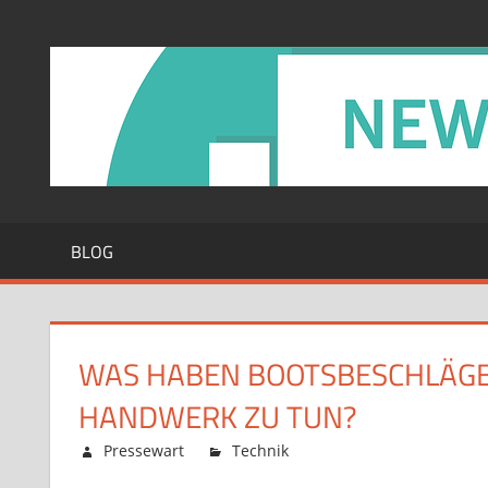
Zum
Inhalt
springen
BLOG
WAS HABEN BOOTSBESCHLÄGE 
HANDWERK ZU TUN?
Februar 12, 2026
Pressewart
Technik
Kommentare deaktiv