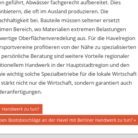
n geführt, Abwässer fachgerecht aufbereitet. Dies
anbietern, die oft im Ausland produzieren. Die
achhaltigkeit bei. Bauteile müssen seltener ersetzt
imen Bereich, wo Materialien extremen Belastungen
ochwertige Oberflächenveredelung aus. Für die Havelregion
sportvereine profitieren von der Nähe zu spezialisierten
ersönliche Beratung sind weitere Vorteile regionaler
itionellem Handwerk in der Hauptstadtregion und den
e wichtig solche Spezialbetriebe für die lokale Wirtschaft
stärkt nicht nur die Wirtschaft, sondern garantiert auch
deranfertigungen.
r Handwerk zu tun?
er
en Bootsbeschläge an der Havel mit Berliner Handwerk zu tun?