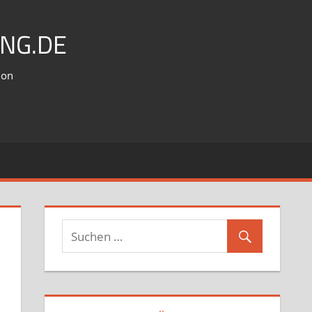
NG.DE
ion