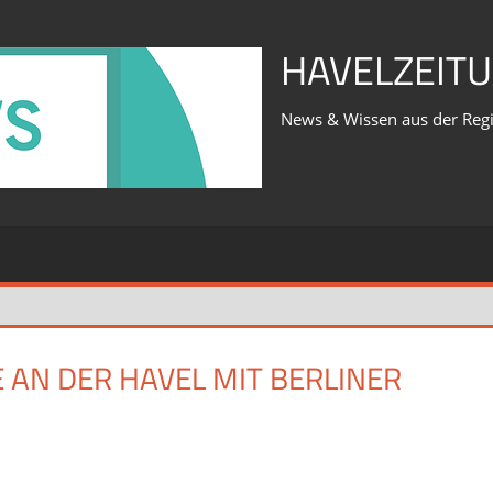
HAVELZEITU
News & Wissen aus der Reg
AN DER HAVEL MIT BERLINER
für
iert
Was