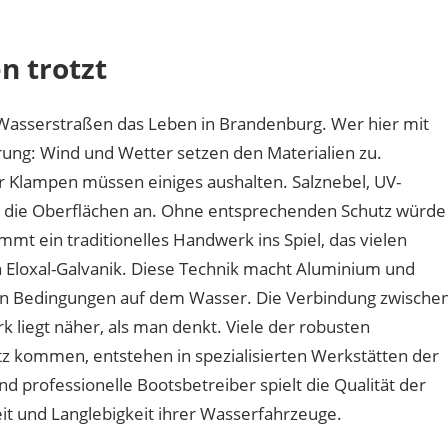
haben
Bootsbeschläge
n trotzt
an
der
Havel
 Wasserstraßen das Leben in Brandenburg. Wer hier mit
mit
ung: Wind und Wetter setzen den Materialien zu.
Berliner
r Klampen müssen einiges aushalten. Salznebel, UV-
Handwerk
zu
n die Oberflächen an. Ohne entsprechenden Schutz würde
tun?
t ein traditionelles Handwerk ins Spiel, das vielen
 Eloxal-Galvanik. Diese Technik macht Aluminium und
en Bedingungen auf dem Wasser. Die Verbindung zwische
 liegt näher, als man denkt. Viele der robusten
tz kommen, entstehen in spezialisierten Werkstätten der
d professionelle Bootsbetreiber spielt die Qualität der
it und Langlebigkeit ihrer Wasserfahrzeuge.