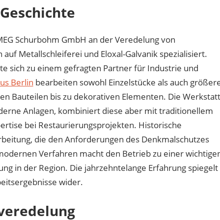
 Geschichte
ie MEG Schurbohm GmbH an der Veredelung von
auf Metallschleiferei und Eloxal-Galvanik spezialisiert.
te sich zu einem gefragten Partner für Industrie und
us Berlin
bearbeiten sowohl Einzelstücke als auch größer
en Bauteilen bis zu dekorativen Elementen. Die Werkstat
derne Anlagen, kombiniert diese aber mit traditionellem
ertise bei Restaurierungsprojekten. Historische
farbeitung, die den Anforderungen des Denkmalschutzes
 modernen Verfahren macht den Betrieb zu einer wichtige
ng in der Region. Die jahrzehntelange Erfahrung spiegelt
beitsergebnisse wider.
nveredelung