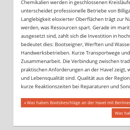
Chemikalien werden in geschlossenen Kreisläufe
unterscheidet professionelle Betriebe von Billig
Langlebigkeit eloxierter Oberflächen trägt zur N
werden, was Ressourcen spart. Gerade im marit
ausgesetzt sind, zahlt sich die Investition in h
bedeutet dies: Bootseigner, Werften und Wasser
Handwerksbetrieben. Kurze Transportwege und p
Zusammenarbeit. Die Verbindung zwischen trad
praktischen Anforderungen an der Havel zeigt, wi
und Lebensqualität sind. Qualität aus der Region 
kurze Reaktionszeiten bei Reparaturen und Son
Beitragsnavigation
Vorheriger
Was haben Bootsbeschläge an der Havel mit Berline
Beitrag:
Nächst
Was hab
Beitrag: