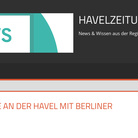
HAVELZEITU
News & Wissen aus der Reg
AN DER HAVEL MIT BERLINER
für
iert
Was