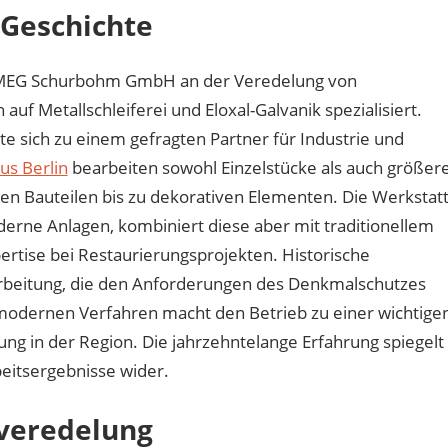
 Geschichte
ie MEG Schurbohm GmbH an der Veredelung von
auf Metallschleiferei und Eloxal-Galvanik spezialisiert.
te sich zu einem gefragten Partner für Industrie und
us Berlin
bearbeiten sowohl Einzelstücke als auch größer
en Bauteilen bis zu dekorativen Elementen. Die Werkstat
derne Anlagen, kombiniert diese aber mit traditionellem
ertise bei Restaurierungsprojekten. Historische
farbeitung, die den Anforderungen des Denkmalschutzes
 modernen Verfahren macht den Betrieb zu einer wichtige
ng in der Region. Die jahrzehntelange Erfahrung spiegelt
beitsergebnisse wider.
nveredelung