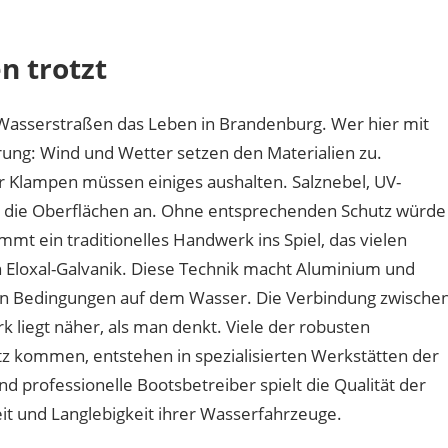
haben
Bootsbeschläge
n trotzt
an
der
Havel
 Wasserstraßen das Leben in Brandenburg. Wer hier mit
mit
ung: Wind und Wetter setzen den Materialien zu.
Berliner
r Klampen müssen einiges aushalten. Salznebel, UV-
Handwerk
zu
n die Oberflächen an. Ohne entsprechenden Schutz würde
tun?
t ein traditionelles Handwerk ins Spiel, das vielen
 Eloxal-Galvanik. Diese Technik macht Aluminium und
en Bedingungen auf dem Wasser. Die Verbindung zwische
 liegt näher, als man denkt. Viele der robusten
tz kommen, entstehen in spezialisierten Werkstätten der
d professionelle Bootsbetreiber spielt die Qualität der
it und Langlebigkeit ihrer Wasserfahrzeuge.