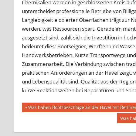
Chemikalien werden in geschlossenen Kreisläufe
unterscheidet professionelle Betriebe von Billig
Langlebigkeit eloxierter Oberflächen trägt zur N
werden, was Ressourcen spart. Gerade im marit
ausgesetzt sind, zahlt sich die Investition in h
bedeutet dies: Bootseigner, Werften und Wasser
Handwerksbetrieben. Kurze Transportwege und p
Zusammenarbeit. Die Verbindung zwischen trad
praktischen Anforderungen an der Havel zeigt, wi
und Lebensqualität sind. Qualität aus der Region 
kurze Reaktionszeiten bei Reparaturen und Son
Beitragsnavigation
Vorheriger
Was haben Bootsbeschläge an der Havel mit Berline
Beitrag:
Nächst
Was hab
Beitrag: