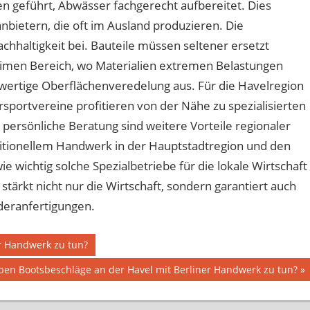
n geführt, Abwässer fachgerecht aufbereitet. Dies
anbietern, die oft im Ausland produzieren. Die
achhaltigkeit bei. Bauteile müssen seltener ersetzt
imen Bereich, wo Materialien extremen Belastungen
ochwertige Oberflächenveredelung aus. Für die Havelregion
sportvereine profitieren von der Nähe zu spezialisierten
ersönliche Beratung sind weitere Vorteile regionaler
itionellem Handwerk in der Hauptstadtregion und den
e wichtig solche Spezialbetriebe für die lokale Wirtschaft
stärkt nicht nur die Wirtschaft, sondern garantiert auch
deranfertigungen.
r Handwerk zu tun?
er
en Bootsbeschläge an der Havel mit Berliner Handwerk zu tun?