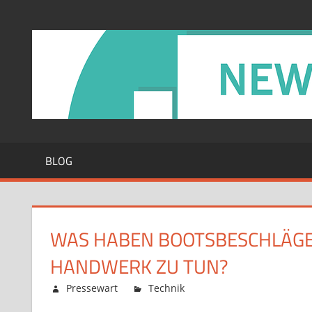
Zum
Inhalt
springen
BLOG
WAS HABEN BOOTSBESCHLÄGE 
HANDWERK ZU TUN?
Februar 12, 2026
Pressewart
Technik
Kommentare deaktiv