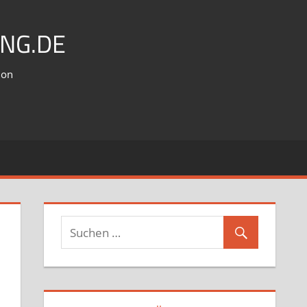
NG.DE
ion