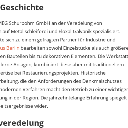
 Geschichte
ie MEG Schurbohm GmbH an der Veredelung von
auf Metallschleiferei und Eloxal-Galvanik spezialisiert.
te sich zu einem gefragten Partner für Industrie und
us Berlin
bearbeiten sowohl Einzelstücke als auch größer
en Bauteilen bis zu dekorativen Elementen. Die Werkstat
derne Anlagen, kombiniert diese aber mit traditionellem
ertise bei Restaurierungsprojekten. Historische
farbeitung, die den Anforderungen des Denkmalschutzes
 modernen Verfahren macht den Betrieb zu einer wichtige
ng in der Region. Die jahrzehntelange Erfahrung spiegelt
beitsergebnisse wider.
nveredelung