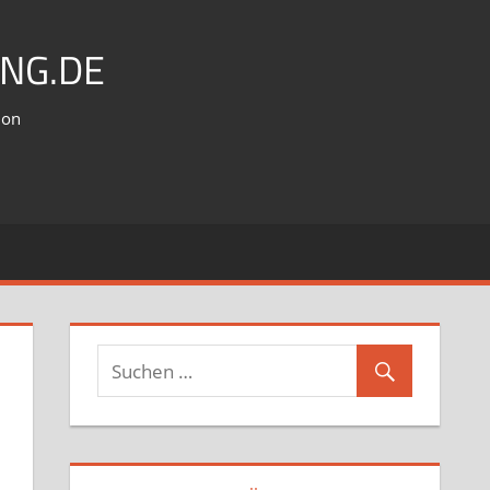
NG.DE
ion