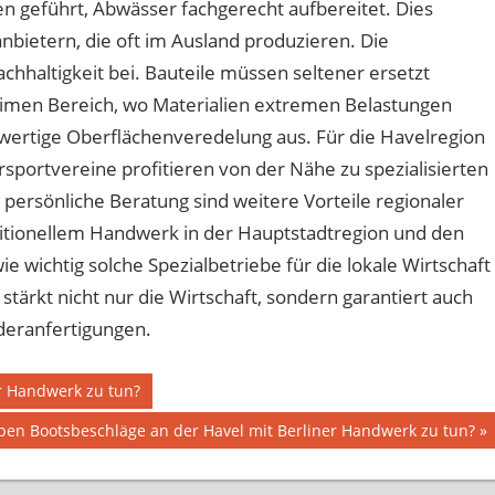
n geführt, Abwässer fachgerecht aufbereitet. Dies
anbietern, die oft im Ausland produzieren. Die
achhaltigkeit bei. Bauteile müssen seltener ersetzt
imen Bereich, wo Materialien extremen Belastungen
ochwertige Oberflächenveredelung aus. Für die Havelregion
sportvereine profitieren von der Nähe zu spezialisierten
ersönliche Beratung sind weitere Vorteile regionaler
itionellem Handwerk in der Hauptstadtregion und den
e wichtig solche Spezialbetriebe für die lokale Wirtschaft
stärkt nicht nur die Wirtschaft, sondern garantiert auch
deranfertigungen.
r Handwerk zu tun?
er
en Bootsbeschläge an der Havel mit Berliner Handwerk zu tun?