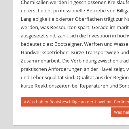
Chemikalien werden in geschlossenen Kreisläufe
unterscheidet professionelle Betriebe von Billig
Langlebigkeit eloxierter Oberflächen trägt zur N
werden, was Ressourcen spart. Gerade im marit
ausgesetzt sind, zahlt sich die Investition in h
bedeutet dies: Bootseigner, Werften und Wasser
Handwerksbetrieben. Kurze Transportwege und p
Zusammenarbeit. Die Verbindung zwischen trad
praktischen Anforderungen an der Havel zeigt, wi
und Lebensqualität sind. Qualität aus der Region 
kurze Reaktionszeiten bei Reparaturen und Son
Beitragsnavigation
Vorheriger
Was haben Bootsbeschläge an der Havel mit Berline
Beitrag:
Nächst
Was hab
Beitrag: