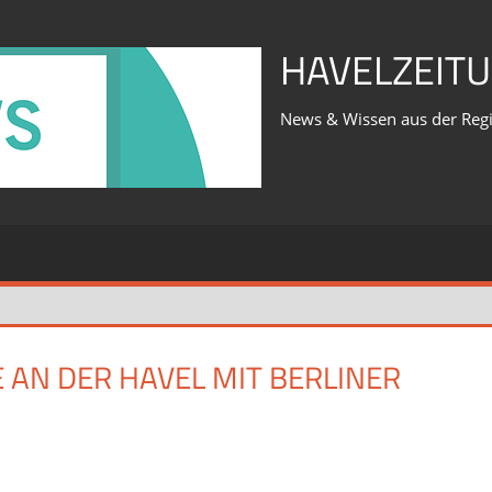
HAVELZEITU
News & Wissen aus der Reg
AN DER HAVEL MIT BERLINER
für
iert
Was