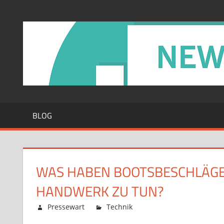
Zum
Inhalt
springen
BLOG
WAS HABEN BOOTSBESCHLÄGE 
HANDWERK ZU TUN?
Februar 12, 2026
Pressewart
Technik
Kommentare deaktiv