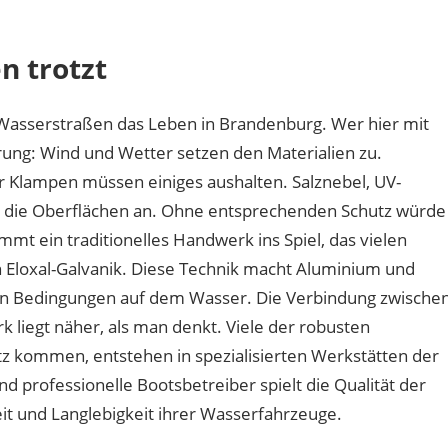
haben
Bootsbeschläge
n trotzt
an
der
Havel
 Wasserstraßen das Leben in Brandenburg. Wer hier mit
mit
ung: Wind und Wetter setzen den Materialien zu.
Berliner
r Klampen müssen einiges aushalten. Salznebel, UV-
Handwerk
zu
n die Oberflächen an. Ohne entsprechenden Schutz würde
tun?
t ein traditionelles Handwerk ins Spiel, das vielen
 Eloxal-Galvanik. Diese Technik macht Aluminium und
en Bedingungen auf dem Wasser. Die Verbindung zwische
 liegt näher, als man denkt. Viele der robusten
tz kommen, entstehen in spezialisierten Werkstätten der
d professionelle Bootsbetreiber spielt die Qualität der
it und Langlebigkeit ihrer Wasserfahrzeuge.