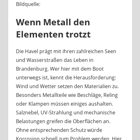
Bildquelle:
Was
haben
Wenn Metall den
Bootsbeschläge
an
Elementen trotzt
der
Havel
mit
Die Havel prägt mit ihren zahlreichen Seen
Berliner
und Wasserstraßen das Leben in
Handwerk
Brandenburg. Wer hier mit dem Boot
zu
unterwegs ist, kennt die Herausforderung:
tun?
Wind und Wetter setzen den Materialien zu.
Besonders Metallteile wie Beschläge, Reling
oder Klampen müssen einiges aushalten.
Salznebel, UV-Strahlung und mechanische
Belastungen greifen die Oberflächen an.
Ohne entsprechenden Schutz würde
Korrosion schnell zum Problem werden. Hier