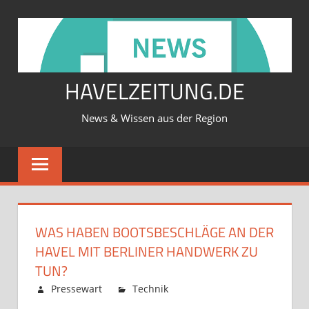
Zum
Inhalt
springen
HAVELZEITUNG.DE
News & Wissen aus der Region
WAS HABEN BOOTSBESCHLÄGE AN DER
HAVEL MIT BERLINER HANDWERK ZU
TUN?
Februar 12, 2026
Pressewart
Technik
Kommentare
für
deaktiviert