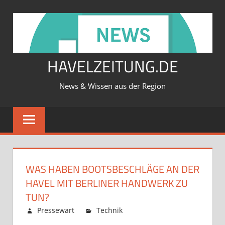
Zum
Inhalt
springen
HAVELZEITUNG.DE
News & Wissen aus der Region
WAS HABEN BOOTSBESCHLÄGE AN DER
HAVEL MIT BERLINER HANDWERK ZU
TUN?
Februar 12, 2026
Pressewart
Technik
Kommentare
für
deaktiviert