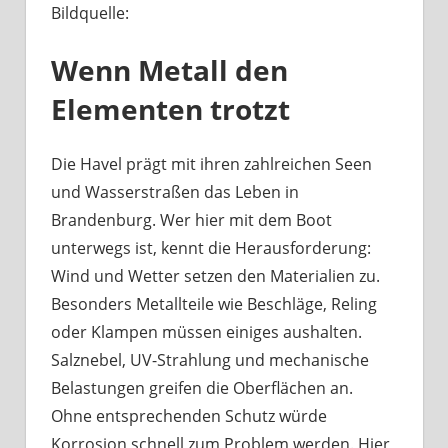
Bildquelle:
Was
haben
Wenn Metall den
Bootsbeschläge
an
Elementen trotzt
der
Havel
mit
Die Havel prägt mit ihren zahlreichen Seen
Berliner
und Wasserstraßen das Leben in
Handwerk
Brandenburg. Wer hier mit dem Boot
zu
unterwegs ist, kennt die Herausforderung:
tun?
Wind und Wetter setzen den Materialien zu.
Besonders Metallteile wie Beschläge, Reling
oder Klampen müssen einiges aushalten.
Salznebel, UV-Strahlung und mechanische
Belastungen greifen die Oberflächen an.
Ohne entsprechenden Schutz würde
Korrosion schnell zum Problem werden. Hier