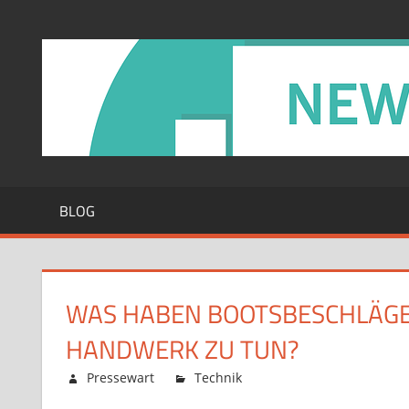
Zum
Inhalt
springen
BLOG
WAS HABEN BOOTSBESCHLÄGE 
HANDWERK ZU TUN?
Februar 12, 2026
Pressewart
Technik
Kommentare deaktiv