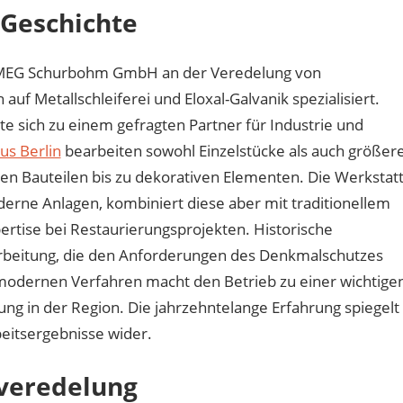
 Geschichte
ie MEG Schurbohm GmbH an der Veredelung von
auf Metallschleiferei und Eloxal-Galvanik spezialisiert.
te sich zu einem gefragten Partner für Industrie und
us Berlin
bearbeiten sowohl Einzelstücke als auch größer
en Bauteilen bis zu dekorativen Elementen. Die Werkstat
derne Anlagen, kombiniert diese aber mit traditionellem
ertise bei Restaurierungsprojekten. Historische
farbeitung, die den Anforderungen des Denkmalschutzes
 modernen Verfahren macht den Betrieb zu einer wichtige
ng in der Region. Die jahrzehntelange Erfahrung spiegelt
beitsergebnisse wider.
nveredelung