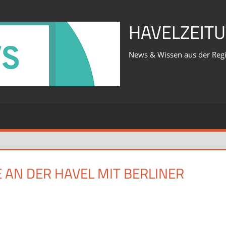
HAVELZEITU
News & Wissen aus der Reg
AN DER HAVEL MIT BERLINER
für
iert
Was