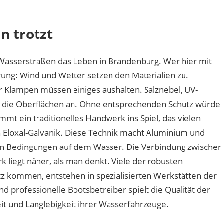
haben
Bootsbeschläge
n trotzt
an
der
Havel
 Wasserstraßen das Leben in Brandenburg. Wer hier mit
mit
ung: Wind und Wetter setzen den Materialien zu.
Berliner
r Klampen müssen einiges aushalten. Salznebel, UV-
Handwerk
zu
n die Oberflächen an. Ohne entsprechenden Schutz würde
tun?
t ein traditionelles Handwerk ins Spiel, das vielen
 Eloxal-Galvanik. Diese Technik macht Aluminium und
en Bedingungen auf dem Wasser. Die Verbindung zwische
 liegt näher, als man denkt. Viele der robusten
tz kommen, entstehen in spezialisierten Werkstätten der
d professionelle Bootsbetreiber spielt die Qualität der
it und Langlebigkeit ihrer Wasserfahrzeuge.