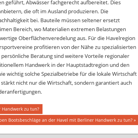
n geführt, Abwässer fachgerecht aufbereitet. Dies
anbietern, die oft im Ausland produzieren. Die
achhaltigkeit bei. Bauteile müssen seltener ersetzt
imen Bereich, wo Materialien extremen Belastungen
ochwertige Oberflächenveredelung aus. Für die Havelregion
sportvereine profitieren von der Nähe zu spezialisierten
ersönliche Beratung sind weitere Vorteile regionaler
itionellem Handwerk in der Hauptstadtregion und den
e wichtig solche Spezialbetriebe für die lokale Wirtschaft
stärkt nicht nur die Wirtschaft, sondern garantiert auch
deranfertigungen.
r Handwerk zu tun?
er
en Bootsbeschläge an der Havel mit Berliner Handwerk zu tun?