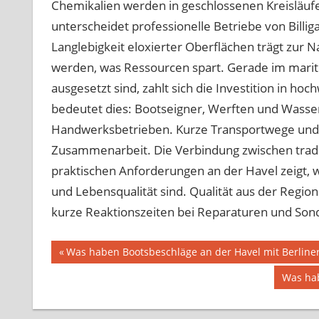
Chemikalien werden in geschlossenen Kreisläufe
unterscheidet professionelle Betriebe von Billig
Langlebigkeit eloxierter Oberflächen trägt zur N
werden, was Ressourcen spart. Gerade im marit
ausgesetzt sind, zahlt sich die Investition in h
bedeutet dies: Bootseigner, Werften und Wasser
Handwerksbetrieben. Kurze Transportwege und p
Zusammenarbeit. Die Verbindung zwischen trad
praktischen Anforderungen an der Havel zeigt, wi
und Lebensqualität sind. Qualität aus der Region 
kurze Reaktionszeiten bei Reparaturen und Son
Beitragsnavigation
Vorheriger
Was haben Bootsbeschläge an der Havel mit Berline
Beitrag:
Nächst
Was hab
Beitrag: