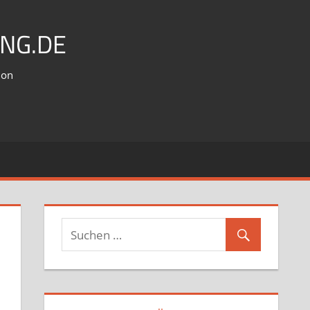
NG.DE
ion