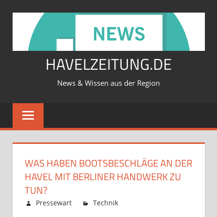
Zum
Inhalt
springen
HAVELZEITUNG.DE
News & Wissen aus der Region
WAS HABEN BOOTSBESCHLÄGE AN DER
HAVEL MIT BERLINER HANDWERK ZU
TUN?
Februar 12, 2026
Pressewart
Technik
Kommentare
für
deaktiviert