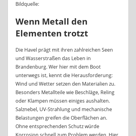
Bildquelle:
Was
haben
Wenn Metall den
Bootsbeschläge
an
Elementen trotzt
der
Havel
mit
Die Havel prägt mit ihren zahlreichen Seen
Berliner
und Wasserstraßen das Leben in
Handwerk
Brandenburg. Wer hier mit dem Boot
zu
unterwegs ist, kennt die Herausforderung:
tun?
Wind und Wetter setzen den Materialien zu.
Besonders Metallteile wie Beschläge, Reling
oder Klampen müssen einiges aushalten.
Salznebel, UV-Strahlung und mechanische
Belastungen greifen die Oberflächen an.
Ohne entsprechenden Schutz würde
Korrosion schnell zum Problem werden. Hier