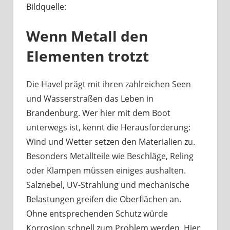
Bildquelle:
Was
haben
Wenn Metall den
Bootsbeschläge
an
Elementen trotzt
der
Havel
mit
Die Havel prägt mit ihren zahlreichen Seen
Berliner
und Wasserstraßen das Leben in
Handwerk
Brandenburg. Wer hier mit dem Boot
zu
unterwegs ist, kennt die Herausforderung:
tun?
Wind und Wetter setzen den Materialien zu.
Besonders Metallteile wie Beschläge, Reling
oder Klampen müssen einiges aushalten.
Salznebel, UV-Strahlung und mechanische
Belastungen greifen die Oberflächen an.
Ohne entsprechenden Schutz würde
Korrosion schnell zum Problem werden. Hier