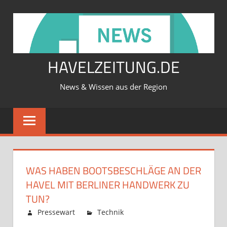
Zum
Inhalt
springen
HAVELZEITUNG.DE
News & Wissen aus der Region
WAS HABEN BOOTSBESCHLÄGE AN DER
HAVEL MIT BERLINER HANDWERK ZU
TUN?
Februar 12, 2026
Pressewart
Technik
Kommentare
für
deaktiviert