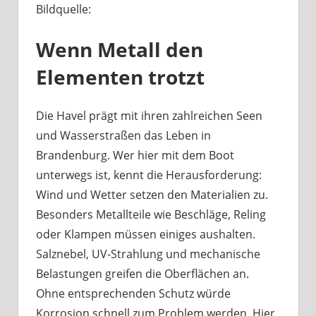
Bildquelle:
Was
haben
Wenn Metall den
Bootsbeschläge
an
Elementen trotzt
der
Havel
mit
Die Havel prägt mit ihren zahlreichen Seen
Berliner
und Wasserstraßen das Leben in
Handwerk
Brandenburg. Wer hier mit dem Boot
zu
unterwegs ist, kennt die Herausforderung:
tun?
Wind und Wetter setzen den Materialien zu.
Besonders Metallteile wie Beschläge, Reling
oder Klampen müssen einiges aushalten.
Salznebel, UV-Strahlung und mechanische
Belastungen greifen die Oberflächen an.
Ohne entsprechenden Schutz würde
Korrosion schnell zum Problem werden. Hier