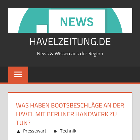
Zum
Inhalt
springen
HAVELZEITUNG.DE
News & Wissen aus der Region
WAS HABEN BOOTSBESCHLÄGE AN DER
HAVEL MIT BERLINER HANDWERK ZU
TUN?
Februar 12, 2026
Pressewart
Technik
Kommentare
für
deaktiviert