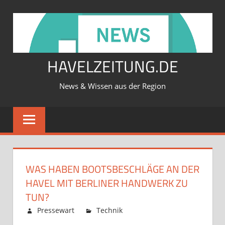
Zum
Inhalt
springen
HAVELZEITUNG.DE
News & Wissen aus der Region
WAS HABEN BOOTSBESCHLÄGE AN DER
HAVEL MIT BERLINER HANDWERK ZU
TUN?
Februar 12, 2026
Pressewart
Technik
Kommentare
für
deaktiviert