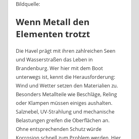
Bildquelle:
Was
haben
Wenn Metall den
Bootsbeschläge
an
Elementen trotzt
der
Havel
mit
Die Havel prägt mit ihren zahlreichen Seen
Berliner
und Wasserstraßen das Leben in
Handwerk
Brandenburg. Wer hier mit dem Boot
zu
unterwegs ist, kennt die Herausforderung:
tun?
Wind und Wetter setzen den Materialien zu.
Besonders Metallteile wie Beschläge, Reling
oder Klampen müssen einiges aushalten.
Salznebel, UV-Strahlung und mechanische
Belastungen greifen die Oberflächen an.
Ohne entsprechenden Schutz würde
Korrosion schnell zum Problem werden. Hier