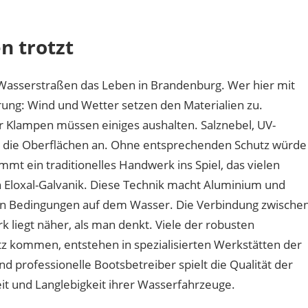
haben
Bootsbeschläge
n trotzt
an
der
Havel
 Wasserstraßen das Leben in Brandenburg. Wer hier mit
mit
ung: Wind und Wetter setzen den Materialien zu.
Berliner
r Klampen müssen einiges aushalten. Salznebel, UV-
Handwerk
zu
n die Oberflächen an. Ohne entsprechenden Schutz würde
tun?
t ein traditionelles Handwerk ins Spiel, das vielen
 Eloxal-Galvanik. Diese Technik macht Aluminium und
en Bedingungen auf dem Wasser. Die Verbindung zwische
 liegt näher, als man denkt. Viele der robusten
tz kommen, entstehen in spezialisierten Werkstätten der
d professionelle Bootsbetreiber spielt die Qualität der
it und Langlebigkeit ihrer Wasserfahrzeuge.