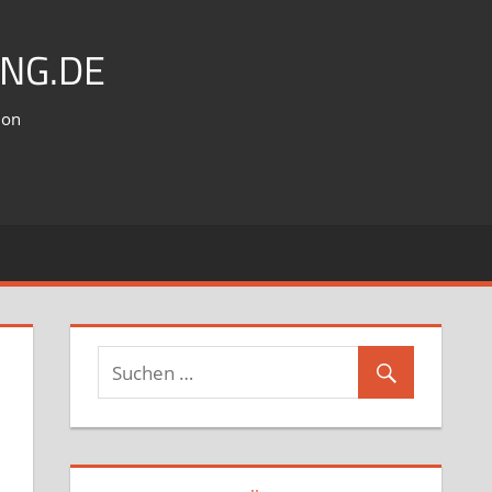
NG.DE
ion