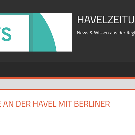
HAVELZEITU
News & Wissen aus der Reg
AN DER HAVEL MIT BERLINER
für
iert
Was