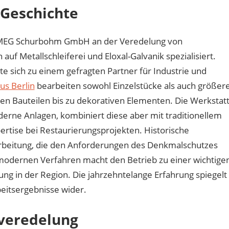
 Geschichte
ie MEG Schurbohm GmbH an der Veredelung von
auf Metallschleiferei und Eloxal-Galvanik spezialisiert.
te sich zu einem gefragten Partner für Industrie und
us Berlin
bearbeiten sowohl Einzelstücke als auch größer
en Bauteilen bis zu dekorativen Elementen. Die Werkstat
derne Anlagen, kombiniert diese aber mit traditionellem
ertise bei Restaurierungsprojekten. Historische
farbeitung, die den Anforderungen des Denkmalschutzes
 modernen Verfahren macht den Betrieb zu einer wichtige
ng in der Region. Die jahrzehntelange Erfahrung spiegelt
beitsergebnisse wider.
nveredelung