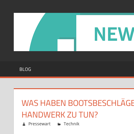
Zum
Inhalt
springen
BLOG
WAS HABEN BOOTSBESCHLÄGE 
HANDWERK ZU TUN?
Februar 12, 2026
Pressewart
Technik
Kommentare deaktiv