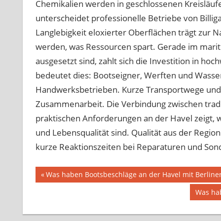
Chemikalien werden in geschlossenen Kreisläufe
unterscheidet professionelle Betriebe von Billig
Langlebigkeit eloxierter Oberflächen trägt zur N
werden, was Ressourcen spart. Gerade im marit
ausgesetzt sind, zahlt sich die Investition in h
bedeutet dies: Bootseigner, Werften und Wasser
Handwerksbetrieben. Kurze Transportwege und p
Zusammenarbeit. Die Verbindung zwischen trad
praktischen Anforderungen an der Havel zeigt, wi
und Lebensqualität sind. Qualität aus der Region 
kurze Reaktionszeiten bei Reparaturen und Son
Beitragsnavigation
Vorheriger
Was haben Bootsbeschläge an der Havel mit Berline
Beitrag:
Nächst
Was hab
Beitrag: