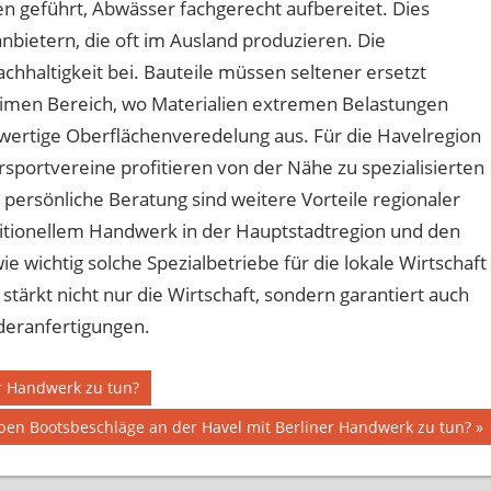
n geführt, Abwässer fachgerecht aufbereitet. Dies
anbietern, die oft im Ausland produzieren. Die
achhaltigkeit bei. Bauteile müssen seltener ersetzt
imen Bereich, wo Materialien extremen Belastungen
ochwertige Oberflächenveredelung aus. Für die Havelregion
sportvereine profitieren von der Nähe zu spezialisierten
ersönliche Beratung sind weitere Vorteile regionaler
itionellem Handwerk in der Hauptstadtregion und den
e wichtig solche Spezialbetriebe für die lokale Wirtschaft
stärkt nicht nur die Wirtschaft, sondern garantiert auch
deranfertigungen.
r Handwerk zu tun?
er
en Bootsbeschläge an der Havel mit Berliner Handwerk zu tun?