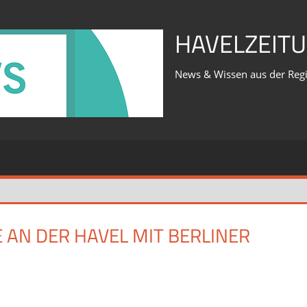
HAVELZEITU
News & Wissen aus der Reg
AN DER HAVEL MIT BERLINER
für
iert
Was