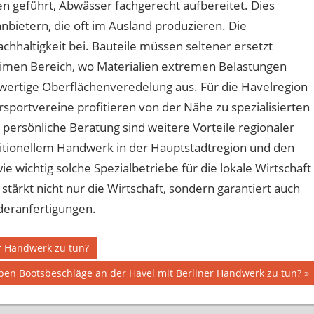
n geführt, Abwässer fachgerecht aufbereitet. Dies
anbietern, die oft im Ausland produzieren. Die
achhaltigkeit bei. Bauteile müssen seltener ersetzt
imen Bereich, wo Materialien extremen Belastungen
ochwertige Oberflächenveredelung aus. Für die Havelregion
sportvereine profitieren von der Nähe zu spezialisierten
ersönliche Beratung sind weitere Vorteile regionaler
itionellem Handwerk in der Hauptstadtregion und den
e wichtig solche Spezialbetriebe für die lokale Wirtschaft
stärkt nicht nur die Wirtschaft, sondern garantiert auch
deranfertigungen.
r Handwerk zu tun?
er
en Bootsbeschläge an der Havel mit Berliner Handwerk zu tun?