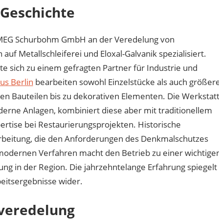
 Geschichte
ie MEG Schurbohm GmbH an der Veredelung von
auf Metallschleiferei und Eloxal-Galvanik spezialisiert.
te sich zu einem gefragten Partner für Industrie und
us Berlin
bearbeiten sowohl Einzelstücke als auch größer
en Bauteilen bis zu dekorativen Elementen. Die Werkstat
derne Anlagen, kombiniert diese aber mit traditionellem
ertise bei Restaurierungsprojekten. Historische
farbeitung, die den Anforderungen des Denkmalschutzes
 modernen Verfahren macht den Betrieb zu einer wichtige
ng in der Region. Die jahrzehntelange Erfahrung spiegelt
beitsergebnisse wider.
nveredelung