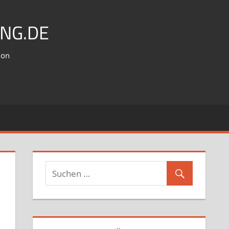
NG.DE
ion