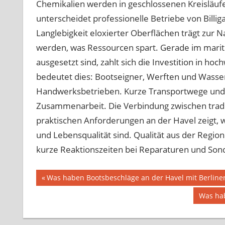
Chemikalien werden in geschlossenen Kreisläufe
unterscheidet professionelle Betriebe von Billig
Langlebigkeit eloxierter Oberflächen trägt zur N
werden, was Ressourcen spart. Gerade im marit
ausgesetzt sind, zahlt sich die Investition in h
bedeutet dies: Bootseigner, Werften und Wasser
Handwerksbetrieben. Kurze Transportwege und p
Zusammenarbeit. Die Verbindung zwischen trad
praktischen Anforderungen an der Havel zeigt, wi
und Lebensqualität sind. Qualität aus der Region 
kurze Reaktionszeiten bei Reparaturen und Son
Beitragsnavigation
Vorheriger
Was haben Bootsbeschläge an der Havel mit Berline
Beitrag:
Nächst
Was hab
Beitrag: