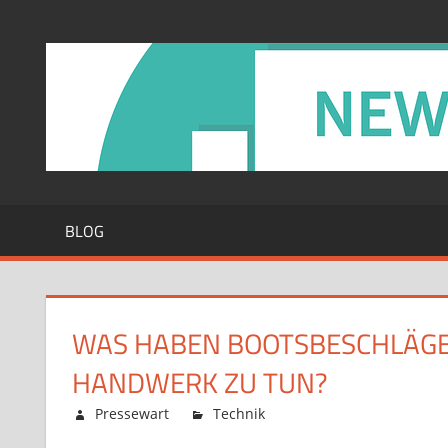
Zum
Inhalt
springen
BLOG
WAS HABEN BOOTSBESCHLÄGE 
HANDWERK ZU TUN?
Februar 12, 2026
Pressewart
Technik
Kommentare deaktiv