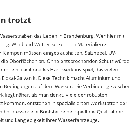
haben
Bootsbeschläge
n trotzt
an
der
Havel
 Wasserstraßen das Leben in Brandenburg. Wer hier mit
mit
ung: Wind und Wetter setzen den Materialien zu.
Berliner
r Klampen müssen einiges aushalten. Salznebel, UV-
Handwerk
zu
n die Oberflächen an. Ohne entsprechenden Schutz würde
tun?
t ein traditionelles Handwerk ins Spiel, das vielen
 Eloxal-Galvanik. Diese Technik macht Aluminium und
en Bedingungen auf dem Wasser. Die Verbindung zwische
 liegt näher, als man denkt. Viele der robusten
tz kommen, entstehen in spezialisierten Werkstätten der
d professionelle Bootsbetreiber spielt die Qualität der
it und Langlebigkeit ihrer Wasserfahrzeuge.