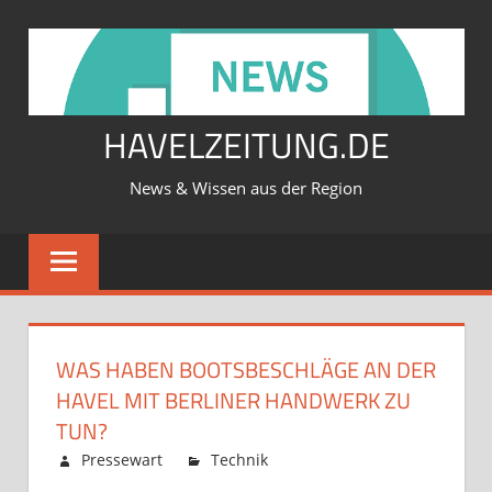
Zum
Inhalt
springen
HAVELZEITUNG.DE
News & Wissen aus der Region
WAS HABEN BOOTSBESCHLÄGE AN DER
HAVEL MIT BERLINER HANDWERK ZU
TUN?
Februar 12, 2026
Pressewart
Technik
Kommentare
für
deaktiviert