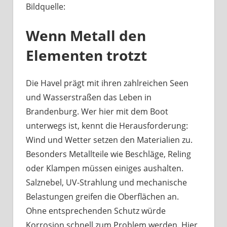
Bildquelle:
Was
haben
Wenn Metall den
Bootsbeschläge
an
Elementen trotzt
der
Havel
mit
Die Havel prägt mit ihren zahlreichen Seen
Berliner
und Wasserstraßen das Leben in
Handwerk
Brandenburg. Wer hier mit dem Boot
zu
unterwegs ist, kennt die Herausforderung:
tun?
Wind und Wetter setzen den Materialien zu.
Besonders Metallteile wie Beschläge, Reling
oder Klampen müssen einiges aushalten.
Salznebel, UV-Strahlung und mechanische
Belastungen greifen die Oberflächen an.
Ohne entsprechenden Schutz würde
Korrosion schnell zum Problem werden. Hier