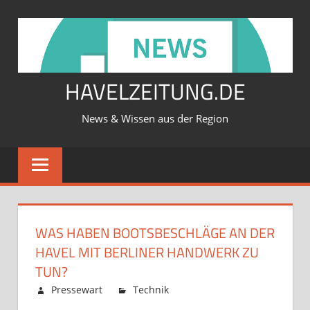
Zum
Inhalt
springen
HAVELZEITUNG.DE
News & Wissen aus der Region
WAS HABEN BOOTSBESCHLÄGE AN DER
HAVEL MIT BERLINER HANDWERK ZU
TUN?
Februar 12, 2026
Pressewart
Technik
Kommentare
für
deaktiviert