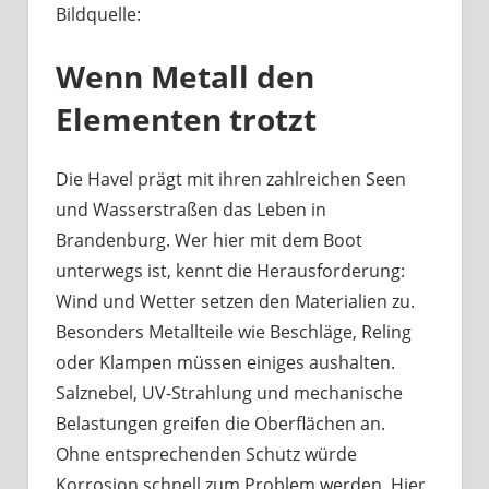
Bildquelle:
Was
haben
Wenn Metall den
Bootsbeschläge
an
Elementen trotzt
der
Havel
mit
Die Havel prägt mit ihren zahlreichen Seen
Berliner
und Wasserstraßen das Leben in
Handwerk
Brandenburg. Wer hier mit dem Boot
zu
unterwegs ist, kennt die Herausforderung:
tun?
Wind und Wetter setzen den Materialien zu.
Besonders Metallteile wie Beschläge, Reling
oder Klampen müssen einiges aushalten.
Salznebel, UV-Strahlung und mechanische
Belastungen greifen die Oberflächen an.
Ohne entsprechenden Schutz würde
Korrosion schnell zum Problem werden. Hier