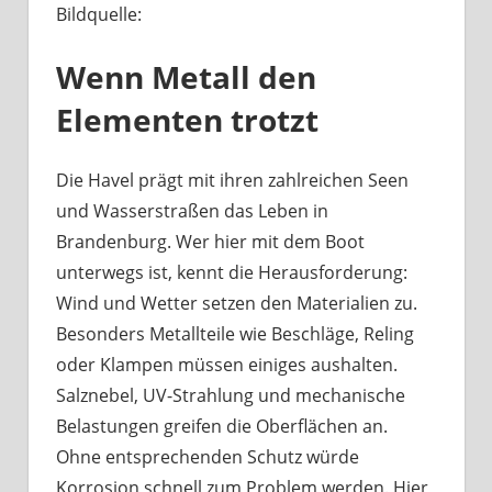
Bildquelle:
Was
haben
Wenn Metall den
Bootsbeschläge
an
Elementen trotzt
der
Havel
mit
Die Havel prägt mit ihren zahlreichen Seen
Berliner
und Wasserstraßen das Leben in
Handwerk
Brandenburg. Wer hier mit dem Boot
zu
unterwegs ist, kennt die Herausforderung:
tun?
Wind und Wetter setzen den Materialien zu.
Besonders Metallteile wie Beschläge, Reling
oder Klampen müssen einiges aushalten.
Salznebel, UV-Strahlung und mechanische
Belastungen greifen die Oberflächen an.
Ohne entsprechenden Schutz würde
Korrosion schnell zum Problem werden. Hier