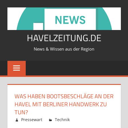
Zum
Inhalt
springen
HAVELZEITUNG.DE
News & Wissen aus der Region
WAS HABEN BOOTSBESCHLÄGE AN DER
HAVEL MIT BERLINER HANDWERK ZU
TUN?
Februar 12, 2026
Pressewart
Technik
Kommentare
für
deaktiviert