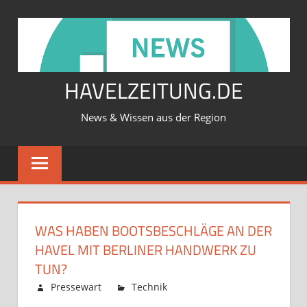
Zum
Inhalt
springen
HAVELZEITUNG.DE
News & Wissen aus der Region
WAS HABEN BOOTSBESCHLÄGE AN DER
HAVEL MIT BERLINER HANDWERK ZU
TUN?
Februar 12, 2026
Pressewart
Technik
Kommentare
für
deaktiviert