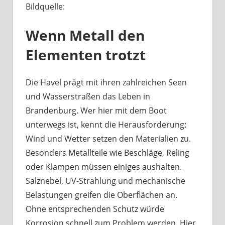
Bildquelle:
Was
haben
Wenn Metall den
Bootsbeschläge
an
Elementen trotzt
der
Havel
mit
Die Havel prägt mit ihren zahlreichen Seen
Berliner
und Wasserstraßen das Leben in
Handwerk
Brandenburg. Wer hier mit dem Boot
zu
unterwegs ist, kennt die Herausforderung:
tun?
Wind und Wetter setzen den Materialien zu.
Besonders Metallteile wie Beschläge, Reling
oder Klampen müssen einiges aushalten.
Salznebel, UV-Strahlung und mechanische
Belastungen greifen die Oberflächen an.
Ohne entsprechenden Schutz würde
Korrosion schnell zum Problem werden. Hier