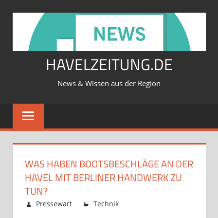
Zum
Inhalt
springen
HAVELZEITUNG.DE
News & Wissen aus der Region
WAS HABEN BOOTSBESCHLÄGE AN DER
HAVEL MIT BERLINER HANDWERK ZU
TUN?
Februar 12, 2026
Pressewart
Technik
Kommentare
für
deaktiviert