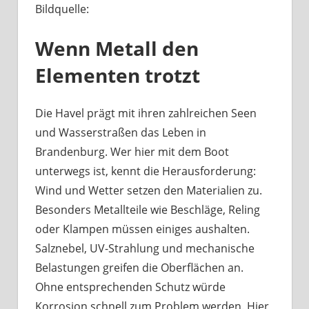
Bildquelle:
Was
haben
Wenn Metall den
Bootsbeschläge
an
Elementen trotzt
der
Havel
mit
Die Havel prägt mit ihren zahlreichen Seen
Berliner
und Wasserstraßen das Leben in
Handwerk
Brandenburg. Wer hier mit dem Boot
zu
unterwegs ist, kennt die Herausforderung:
tun?
Wind und Wetter setzen den Materialien zu.
Besonders Metallteile wie Beschläge, Reling
oder Klampen müssen einiges aushalten.
Salznebel, UV-Strahlung und mechanische
Belastungen greifen die Oberflächen an.
Ohne entsprechenden Schutz würde
Korrosion schnell zum Problem werden. Hier