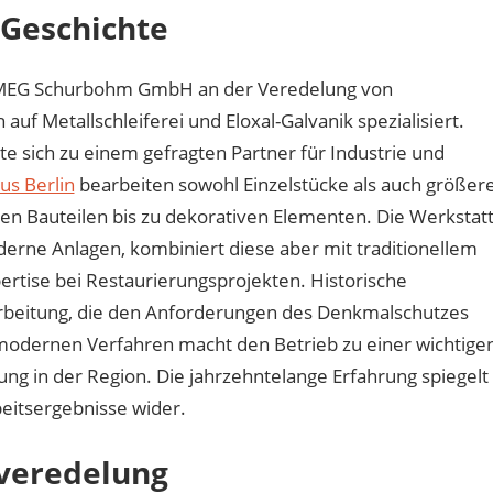
 Geschichte
ie MEG Schurbohm GmbH an der Veredelung von
auf Metallschleiferei und Eloxal-Galvanik spezialisiert.
te sich zu einem gefragten Partner für Industrie und
us Berlin
bearbeiten sowohl Einzelstücke als auch größer
en Bauteilen bis zu dekorativen Elementen. Die Werkstat
derne Anlagen, kombiniert diese aber mit traditionellem
ertise bei Restaurierungsprojekten. Historische
farbeitung, die den Anforderungen des Denkmalschutzes
 modernen Verfahren macht den Betrieb zu einer wichtige
ng in der Region. Die jahrzehntelange Erfahrung spiegelt
beitsergebnisse wider.
nveredelung