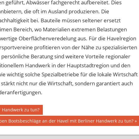
n geführt, Abwässer fachgerecht aufbereitet. Dies
anbietern, die oft im Ausland produzieren. Die
achhaltigkeit bei. Bauteile müssen seltener ersetzt
imen Bereich, wo Materialien extremen Belastungen
ochwertige Oberflächenveredelung aus. Für die Havelregion
sportvereine profitieren von der Nähe zu spezialisierten
ersönliche Beratung sind weitere Vorteile regionaler
itionellem Handwerk in der Hauptstadtregion und den
e wichtig solche Spezialbetriebe für die lokale Wirtschaft
stärkt nicht nur die Wirtschaft, sondern garantiert auch
deranfertigungen.
r Handwerk zu tun?
er
en Bootsbeschläge an der Havel mit Berliner Handwerk zu tun?