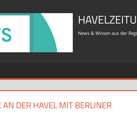
HAVELZEITU
News & Wissen aus der Reg
AN DER HAVEL MIT BERLINER
für
iert
Was