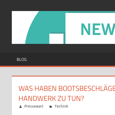
Zum
Inhalt
springen
BLOG
WAS HABEN BOOTSBESCHLÄGE 
HANDWERK ZU TUN?
Februar 12, 2026
Pressewart
Technik
Kommentare deaktiv