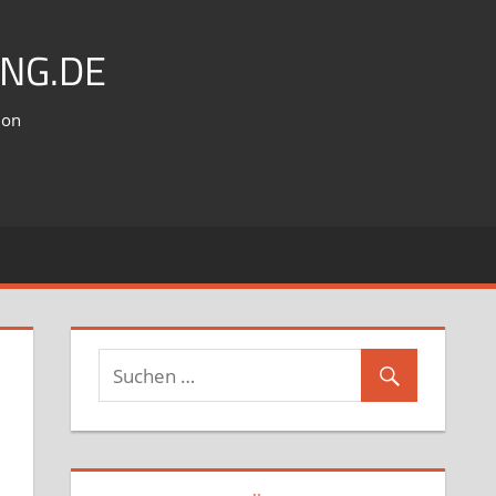
NG.DE
ion