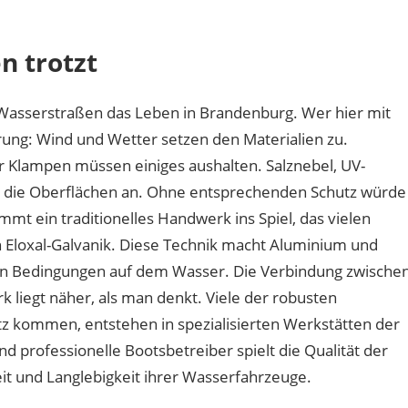
haben
Bootsbeschläge
n trotzt
an
der
Havel
 Wasserstraßen das Leben in Brandenburg. Wer hier mit
mit
ung: Wind und Wetter setzen den Materialien zu.
Berliner
r Klampen müssen einiges aushalten. Salznebel, UV-
Handwerk
zu
n die Oberflächen an. Ohne entsprechenden Schutz würde
tun?
t ein traditionelles Handwerk ins Spiel, das vielen
 Eloxal-Galvanik. Diese Technik macht Aluminium und
en Bedingungen auf dem Wasser. Die Verbindung zwische
 liegt näher, als man denkt. Viele der robusten
tz kommen, entstehen in spezialisierten Werkstätten der
d professionelle Bootsbetreiber spielt die Qualität der
it und Langlebigkeit ihrer Wasserfahrzeuge.