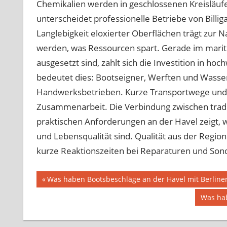
Chemikalien werden in geschlossenen Kreisläufe
unterscheidet professionelle Betriebe von Billig
Langlebigkeit eloxierter Oberflächen trägt zur N
werden, was Ressourcen spart. Gerade im marit
ausgesetzt sind, zahlt sich die Investition in h
bedeutet dies: Bootseigner, Werften und Wasser
Handwerksbetrieben. Kurze Transportwege und p
Zusammenarbeit. Die Verbindung zwischen trad
praktischen Anforderungen an der Havel zeigt, wi
und Lebensqualität sind. Qualität aus der Region 
kurze Reaktionszeiten bei Reparaturen und Son
Beitragsnavigation
Vorheriger
Was haben Bootsbeschläge an der Havel mit Berline
Beitrag:
Nächst
Was hab
Beitrag: