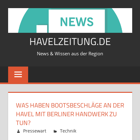
Zum
Inhalt
springen
HAVELZEITUNG.DE
News & Wissen aus der Region
WAS HABEN BOOTSBESCHLÄGE AN DER
HAVEL MIT BERLINER HANDWERK ZU
TUN?
Februar 12, 2026
Pressewart
Technik
Kommentare
für
deaktiviert