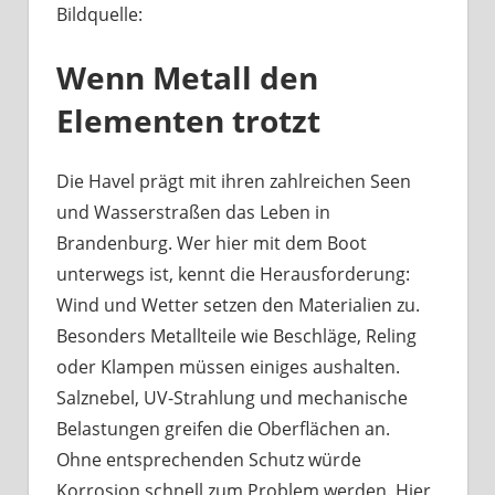
Bildquelle:
Was
haben
Wenn Metall den
Bootsbeschläge
an
Elementen trotzt
der
Havel
mit
Die Havel prägt mit ihren zahlreichen Seen
Berliner
und Wasserstraßen das Leben in
Handwerk
Brandenburg. Wer hier mit dem Boot
zu
unterwegs ist, kennt die Herausforderung:
tun?
Wind und Wetter setzen den Materialien zu.
Besonders Metallteile wie Beschläge, Reling
oder Klampen müssen einiges aushalten.
Salznebel, UV-Strahlung und mechanische
Belastungen greifen die Oberflächen an.
Ohne entsprechenden Schutz würde
Korrosion schnell zum Problem werden. Hier