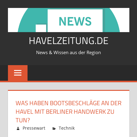
Zum
Inhalt
springen
HAVELZEITUNG.DE
News & Wissen aus der Region
WAS HABEN BOOTSBESCHLÄGE AN DER
HAVEL MIT BERLINER HANDWERK ZU
TUN?
Februar 12, 2026
Pressewart
Technik
Kommentare
für
deaktiviert