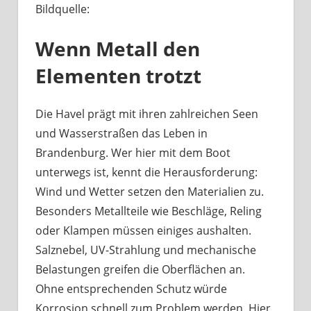
Bildquelle:
Was
haben
Wenn Metall den
Bootsbeschläge
an
Elementen trotzt
der
Havel
mit
Die Havel prägt mit ihren zahlreichen Seen
Berliner
und Wasserstraßen das Leben in
Handwerk
Brandenburg. Wer hier mit dem Boot
zu
unterwegs ist, kennt die Herausforderung:
tun?
Wind und Wetter setzen den Materialien zu.
Besonders Metallteile wie Beschläge, Reling
oder Klampen müssen einiges aushalten.
Salznebel, UV-Strahlung und mechanische
Belastungen greifen die Oberflächen an.
Ohne entsprechenden Schutz würde
Korrosion schnell zum Problem werden. Hier