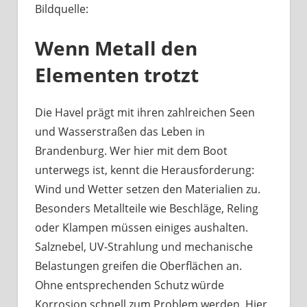
Bildquelle:
Was
haben
Wenn Metall den
Bootsbeschläge
an
Elementen trotzt
der
Havel
mit
Die Havel prägt mit ihren zahlreichen Seen
Berliner
und Wasserstraßen das Leben in
Handwerk
Brandenburg. Wer hier mit dem Boot
zu
unterwegs ist, kennt die Herausforderung:
tun?
Wind und Wetter setzen den Materialien zu.
Besonders Metallteile wie Beschläge, Reling
oder Klampen müssen einiges aushalten.
Salznebel, UV-Strahlung und mechanische
Belastungen greifen die Oberflächen an.
Ohne entsprechenden Schutz würde
Korrosion schnell zum Problem werden. Hier