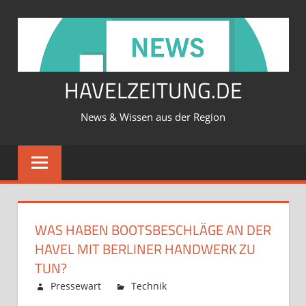
Zum
Inhalt
springen
HAVELZEITUNG.DE
News & Wissen aus der Region
WAS HABEN BOOTSBESCHLÄGE AN DER
HAVEL MIT BERLINER HANDWERK ZU
TUN?
Februar 12, 2026
Pressewart
Technik
Kommentare
für
deaktiviert