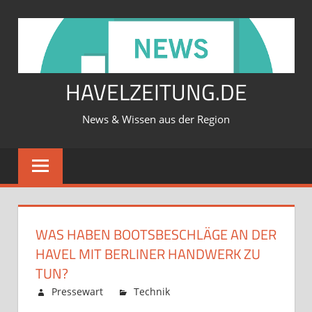
Zum
Inhalt
springen
HAVELZEITUNG.DE
News & Wissen aus der Region
WAS HABEN BOOTSBESCHLÄGE AN DER
HAVEL MIT BERLINER HANDWERK ZU
TUN?
Februar 12, 2026
Pressewart
Technik
Kommentare
für
deaktiviert