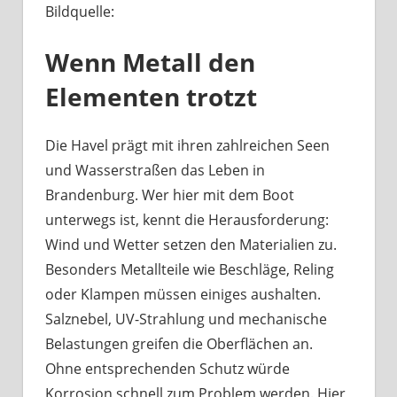
Bildquelle:
Was
haben
Wenn Metall den
Bootsbeschläge
an
Elementen trotzt
der
Havel
mit
Die Havel prägt mit ihren zahlreichen Seen
Berliner
und Wasserstraßen das Leben in
Handwerk
Brandenburg. Wer hier mit dem Boot
zu
unterwegs ist, kennt die Herausforderung:
tun?
Wind und Wetter setzen den Materialien zu.
Besonders Metallteile wie Beschläge, Reling
oder Klampen müssen einiges aushalten.
Salznebel, UV-Strahlung und mechanische
Belastungen greifen die Oberflächen an.
Ohne entsprechenden Schutz würde
Korrosion schnell zum Problem werden. Hier