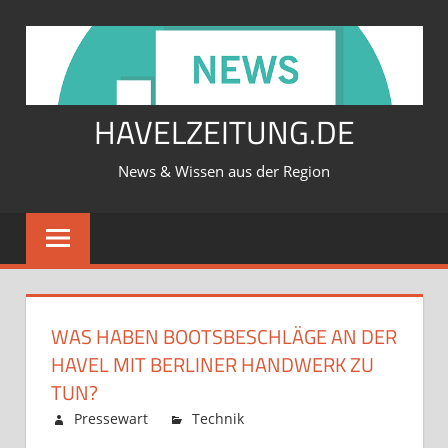
Zum
Inhalt
springen
HAVELZEITUNG.DE
News & Wissen aus der Region
WAS HABEN BOOTSBESCHLÄGE AN DER
HAVEL MIT BERLINER HANDWERK ZU
TUN?
Februar 12, 2026
Pressewart
Technik
Kommentare
für
deaktiviert