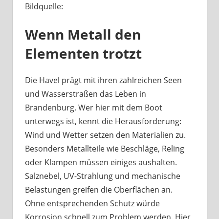
Bildquelle:
Was
haben
Wenn Metall den
Bootsbeschläge
an
Elementen trotzt
der
Havel
mit
Die Havel prägt mit ihren zahlreichen Seen
Berliner
und Wasserstraßen das Leben in
Handwerk
Brandenburg. Wer hier mit dem Boot
zu
unterwegs ist, kennt die Herausforderung:
tun?
Wind und Wetter setzen den Materialien zu.
Besonders Metallteile wie Beschläge, Reling
oder Klampen müssen einiges aushalten.
Salznebel, UV-Strahlung und mechanische
Belastungen greifen die Oberflächen an.
Ohne entsprechenden Schutz würde
Korrosion schnell zum Problem werden. Hier