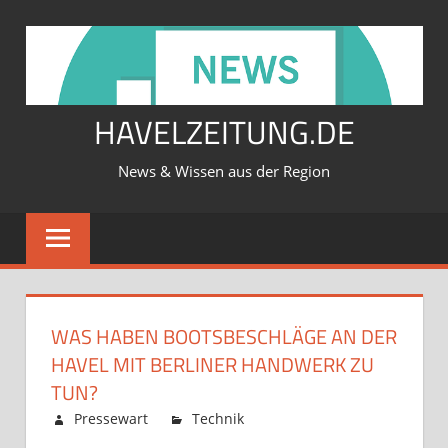
Zum
Inhalt
springen
HAVELZEITUNG.DE
News & Wissen aus der Region
WAS HABEN BOOTSBESCHLÄGE AN DER
HAVEL MIT BERLINER HANDWERK ZU
TUN?
Februar 12, 2026
Pressewart
Technik
Kommentare
für
deaktiviert