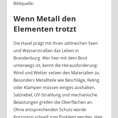
Bildquelle:
Was
haben
Wenn Metall den
Bootsbeschläge
an
Elementen trotzt
der
Havel
mit
Die Havel prägt mit ihren zahlreichen Seen
Berliner
und Wasserstraßen das Leben in
Handwerk
Brandenburg. Wer hier mit dem Boot
zu
unterwegs ist, kennt die Herausforderung:
tun?
Wind und Wetter setzen den Materialien zu.
Besonders Metallteile wie Beschläge, Reling
oder Klampen müssen einiges aushalten.
Salznebel, UV-Strahlung und mechanische
Belastungen greifen die Oberflächen an.
Ohne entsprechenden Schutz würde
Korrosion schnell zum Problem werden. Hier