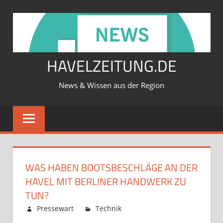
Zum
Inhalt
springen
HAVELZEITUNG.DE
News & Wissen aus der Region
WAS HABEN BOOTSBESCHLÄGE AN DER
HAVEL MIT BERLINER HANDWERK ZU
TUN?
Februar 12, 2026
Pressewart
Technik
Kommentare
für
deaktiviert