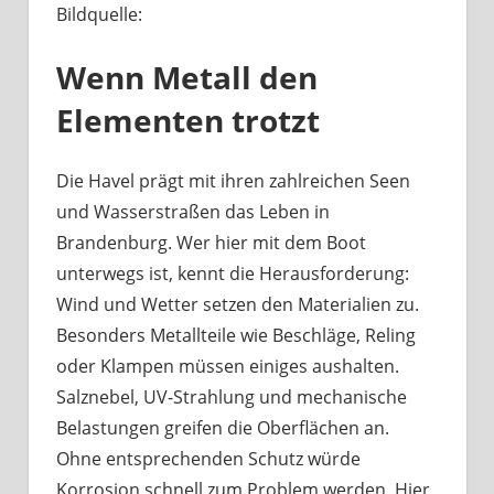
Bildquelle:
Was
haben
Wenn Metall den
Bootsbeschläge
an
Elementen trotzt
der
Havel
mit
Die Havel prägt mit ihren zahlreichen Seen
Berliner
und Wasserstraßen das Leben in
Handwerk
Brandenburg. Wer hier mit dem Boot
zu
unterwegs ist, kennt die Herausforderung:
tun?
Wind und Wetter setzen den Materialien zu.
Besonders Metallteile wie Beschläge, Reling
oder Klampen müssen einiges aushalten.
Salznebel, UV-Strahlung und mechanische
Belastungen greifen die Oberflächen an.
Ohne entsprechenden Schutz würde
Korrosion schnell zum Problem werden. Hier