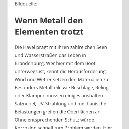
Bildquelle:
Was
haben
Wenn Metall den
Bootsbeschläge
an
Elementen trotzt
der
Havel
mit
Die Havel prägt mit ihren zahlreichen Seen
Berliner
und Wasserstraßen das Leben in
Handwerk
Brandenburg. Wer hier mit dem Boot
zu
unterwegs ist, kennt die Herausforderung:
tun?
Wind und Wetter setzen den Materialien zu.
Besonders Metallteile wie Beschläge, Reling
oder Klampen müssen einiges aushalten.
Salznebel, UV-Strahlung und mechanische
Belastungen greifen die Oberflächen an.
Ohne entsprechenden Schutz würde
Korrosion schnell zum Problem werden. Hier