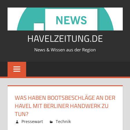
Zum
Inhalt
springen
HAVELZEITUNG.DE
News & Wissen aus der Region
WAS HABEN BOOTSBESCHLÄGE AN DER
HAVEL MIT BERLINER HANDWERK ZU
TUN?
Februar 12, 2026
Pressewart
Technik
Kommentare
für
deaktiviert