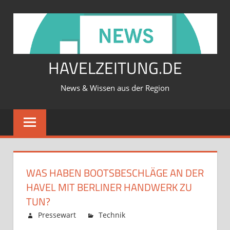
Zum
Inhalt
springen
HAVELZEITUNG.DE
News & Wissen aus der Region
WAS HABEN BOOTSBESCHLÄGE AN DER
HAVEL MIT BERLINER HANDWERK ZU
TUN?
Februar 12, 2026
Pressewart
Technik
Kommentare
für
deaktiviert