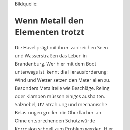
Bildquelle:
Was
haben
Wenn Metall den
Bootsbeschläge
an
Elementen trotzt
der
Havel
mit
Die Havel prägt mit ihren zahlreichen Seen
Berliner
und Wasserstraßen das Leben in
Handwerk
Brandenburg. Wer hier mit dem Boot
zu
unterwegs ist, kennt die Herausforderung:
tun?
Wind und Wetter setzen den Materialien zu.
Besonders Metallteile wie Beschläge, Reling
oder Klampen müssen einiges aushalten.
Salznebel, UV-Strahlung und mechanische
Belastungen greifen die Oberflächen an.
Ohne entsprechenden Schutz würde
Korrosion schnell zum Problem werden. Hier