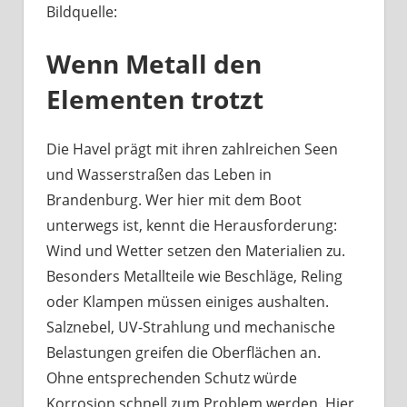
Bildquelle:
Was
haben
Wenn Metall den
Bootsbeschläge
an
Elementen trotzt
der
Havel
mit
Die Havel prägt mit ihren zahlreichen Seen
Berliner
und Wasserstraßen das Leben in
Handwerk
Brandenburg. Wer hier mit dem Boot
zu
unterwegs ist, kennt die Herausforderung:
tun?
Wind und Wetter setzen den Materialien zu.
Besonders Metallteile wie Beschläge, Reling
oder Klampen müssen einiges aushalten.
Salznebel, UV-Strahlung und mechanische
Belastungen greifen die Oberflächen an.
Ohne entsprechenden Schutz würde
Korrosion schnell zum Problem werden. Hier