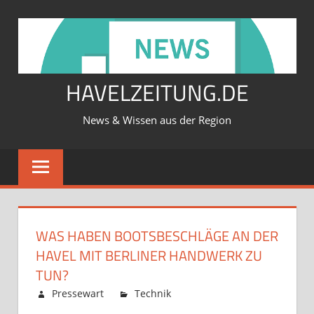
Zum
Inhalt
springen
HAVELZEITUNG.DE
News & Wissen aus der Region
WAS HABEN BOOTSBESCHLÄGE AN DER
HAVEL MIT BERLINER HANDWERK ZU
TUN?
Februar 12, 2026
Pressewart
Technik
Kommentare
für
deaktiviert